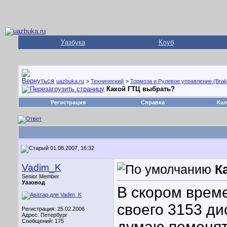
Уазбука
Клуб
uazbuka.ru
>
Технический
>
Тормоза и Рулевое управление (Brake
Какой ГТЦ выбрать?
Регистрация
Справка
Кал
01.08.2007, 16:32
Vadim_K
К
Senior Member
Уазовод
В скором врем
своего 3153 ди
Регистрация: 25.02.2006
Адрес: Петербург
Сообщений: 175
думаю поменять