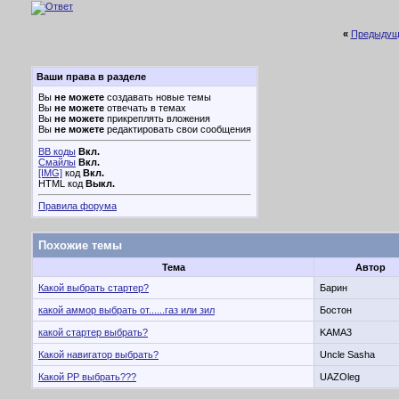
«
Предыдущ
Ваши права в разделе
Вы
не можете
создавать новые темы
Вы
не можете
отвечать в темах
Вы
не можете
прикреплять вложения
Вы
не можете
редактировать свои сообщения
BB коды
Вкл.
Смайлы
Вкл.
[IMG]
код
Вкл.
HTML код
Выкл.
Правила форума
Похожие темы
Тема
Автор
Какой выбрать стартер?
Барин
какой аммор выбрать от......газ или зил
Бостон
какой стартер выбрать?
KAMA3
Какой навигатор выбрать?
Uncle Sasha
Какой РР выбрать???
UAZOleg