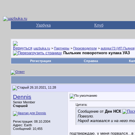
Уазбука
Клуб
uazbuka.ru
>
Партнеры
>
Производители
>
autogur73 (ИП Пьянов
Пыльник поворотного кулака УАЗ
Регистрация
Справка
Кал
26.10.2021, 11:28
Dennis
Senior Member
Цитата:
Старшой
Сообщение от
Ден НСК
Повезло.
Народ жаловался и на него то
Регистрация: 08.10.2004
Адрес: Earth
Сообщений: 10,455
подтверждаю. у меня порвался...в 