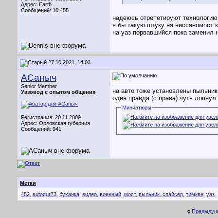
Адрес: Earth
Сообщений: 10,455
надеюсь отрепетируют технологию
я бы такую штуку на ниссаномост 
на уаз порвавшийся пока заменил 
27.10.2021, 14:03
АСаныч
Senior Member
на авто тоже установлены пыльни
Уазовод с опытом общения
один правда (с права) чуть лопнул
Миниатюры
Регистрация: 20.11.2009
Адрес: Орловская губерния
Сообщений: 941
Метки
452
,
autogur73
,
буханка
,
видео
,
военный
,
мост
,
пыльник
,
спайсер
,
тимкен
,
уаз
«
Предыдущ