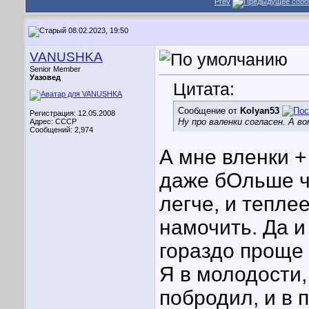
Prev
08.02.2023, 19:50
VANUSHKA
Senior Member
Уазовед
Цитата:
Сообщение от
Kolyan53
Регистрация: 12.05.2008
Ну про валенки согласен. А в
Адрес: CCCР
Сообщений: 2,974
А мне вленки +
даже бОльше че
легче, и теплее
намочить. Да и
гораздо проще 
Я в молодости,
побродил, и в 