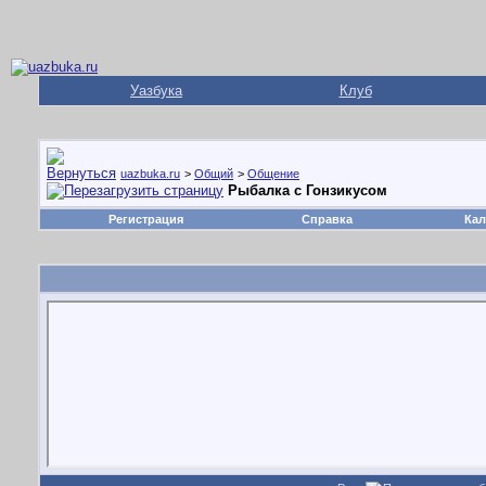
Уазбука
Клуб
uazbuka.ru
>
Общий
>
Общение
Рыбалка с Гонзикусом
Регистрация
Справка
Кал