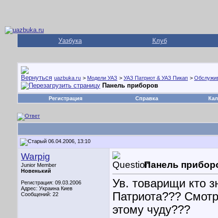
Уазбука
Клуб
uazbuka.ru
>
Модели УАЗ
>
УАЗ Патриот & УАЗ Пикап
>
Обслужив
Панель приборов
Регистрация
Справка
Кал
06.04.2006, 13:10
Warpig
Панель прибор
Junior Member
Новенький
Ув. товарищи кто з
Регистрация: 09.03.2006
Адрес: Украина Киев
Патриота??? Смотри
Сообщений: 22
этому чуду???