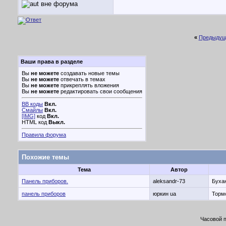
«
Предыдущ
Ваши права в разделе
Вы
не можете
создавать новые темы
Вы
не можете
отвечать в темах
Вы
не можете
прикреплять вложения
Вы
не можете
редактировать свои сообщения
BB коды
Вкл.
Смайлы
Вкл.
[IMG]
код
Вкл.
HTML код
Выкл.
Правила форума
Похожие темы
Тема
Автор
Панель приборов.
aleksandr-73
Буха
панель приборов
юркин ua
Тормо
Часовой 