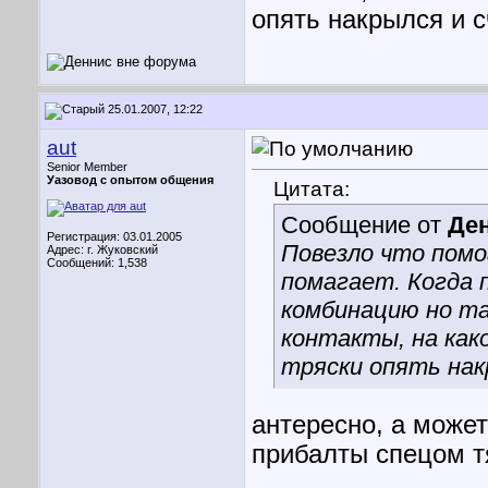
опять накрылся и сч
25.01.2007, 12:22
aut
Senior Member
Уазовод с опытом общения
Цитата:
Сообщение от
Де
Регистрация: 03.01.2005
Повезло что помо
Адрес: г. Жуковский
Сообщений: 1,538
помагает. Когда 
комбинацию но та
контакты, на как
тряски опять накр
антересно, а может
прибалты спецом тя