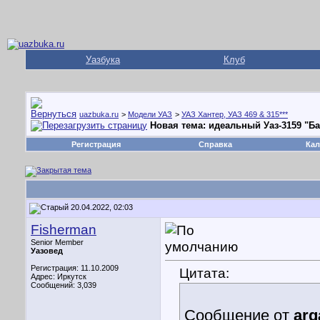
Уазбука
Клуб
uazbuka.ru
>
Модели УАЗ
>
УАЗ Хантер, УАЗ 469 & 315***
Новая тема: идеальный Уаз-3159 "Ба
Регистрация
Справка
Кал
20.04.2022, 02:03
Fisherman
Senior Member
Уазовед
Регистрация: 11.10.2009
Цитата:
Адрес: Иркутск
Сообщений: 3,039
Сообщение от
ar