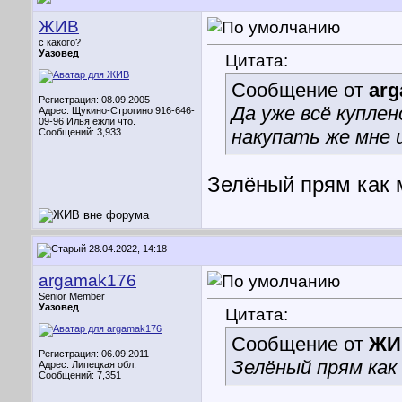
ЖИВ
с какого?
Уазовед
Цитата:
Сообщение от
ar
Регистрация: 08.09.2005
Да уже всё купле
Адрес: Щукино-Строгино 916-646-
09-96 Илья ежли что.
накупать же мне и
Сообщений: 3,933
Зелёный прям как мо
28.04.2022, 14:18
argamak176
Senior Member
Уазовед
Цитата:
Сообщение от
ЖИ
Регистрация: 06.09.2011
Зелёный прям как 
Адрес: Липецкая обл.
Сообщений: 7,351