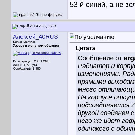
53-й синий, а не з
28.04.2022, 15:23
Алексей_40RUS
Senior Member
Уазовод с опытом общения
Цитата:
Сообщение от
ar
Регистрация: 23.01.2010
Радиатор и корпу
Адрес: г. Калуга
Сообщений: 1,385
изменениями. Ради
прямыми выходами,
много отличающие
На корпусе отсут
подсоединяется Z
другой соеденен 
него же идет гофр
одинакого с обыч