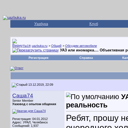
Уазбука
Клуб
uazbuka.ru
>
Общий
>
Обсудим автомобили
УАЗ или иномарка.... Объективная 
Регистрация
Справка
Кал
13.12.2019, 22:09
Саша74
У
Senior Member
реальность
Уазовод с опытом общения
Ребят, прошу н
Регистрация: 04.01.2012
Адрес: УРАЛ, Челябинск
очередного хол
Сообщений: 1,937