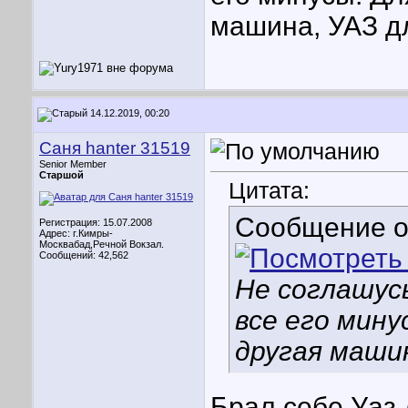
машина, УАЗ д
14.12.2019, 00:20
Саня hanter 31519
Senior Member
Старшой
Цитата:
Сообщение 
Регистрация: 15.07.2008
Адрес: г.Кимры-
Москвабад,Речной Вокзал.
Сообщений: 42,562
Не соглашусь
все его мину
другая маши
Брал себе Уаз 