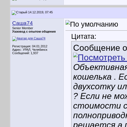
14.12.2019, 07:45
Саша74
Senior Member
Уазовод с опытом общения
Цитата:
Сообщение 
Регистрация: 04.01.2012
Адрес: УРАЛ, Челябинск
Сообщений: 1,937
Объективная
кошелька . 
двухсотку и
? Если не мо
стоимости с
полнопривод
решается а п