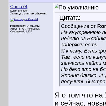
Саша74
Senior Member
Уазовод с опытом общения
Цитата:
Сообщение от
Ro
Регистрация: 04.01.2012
Адрес: УРАЛ, Челябинск
На внутреннюю по
Сообщений: 1,937
неделю из Владик
задержки есть.
Я к чему. Есть ф
Там, если не кину
запчасть найти 
Но дело это не бл
Япония близко. И 
получить быстро 
Я о том что на
и сейчас, новы