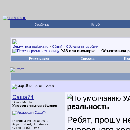
Уазбука
Клуб
uazbuka.ru
>
Общий
>
Обсудим автомобили
УАЗ или иномарка.... Объективная 
Регистрация
Справка
Кал
13.12.2019, 22:09
Саша74
У
Senior Member
реальность
Уазовод с опытом общения
Ребят, прошу н
Регистрация: 04.01.2012
Адрес: УРАЛ, Челябинск
очередного хол
Сообщений: 1,937