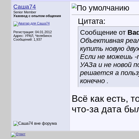
Саша74
Senior Member
Уазовод с опытом общения
Цитата:
Сообщение от
Ba
Регистрация: 04.01.2012
Адрес: УРАЛ, Челябинск
Объективная реа
Сообщений: 1,937
купить новую дву
Если не можешь -
УАЗа и не новой 
решается а пользу
конечно .
Всё как есть, т
что-за дата бы