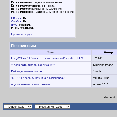
Вы
не можете
создавать новые темы
Вы
не можете
отвечать в темах
Вы
не можете
прикреплять вложения
Вы
не можете
редактировать свои сообщения
BB коды
Вкл.
Смайлы
Вкл.
[IMG]
код
Вкл.
HTML код
Выкл.
Правила форума
Похожие темы
Тема
Автор
ГБЦ 421 на 417 блок. Есть ли разница 417 и 421 ГБЦ?
ТУ 144
У вояк есть дизельные буханки?
MidnightDragon
Гибрид колхозов и вояк
``tonik``
421 и 417 есть ли разница в коленвалах
т114вх14rus
подскажите есть или разница
artemd2010
Часовой 