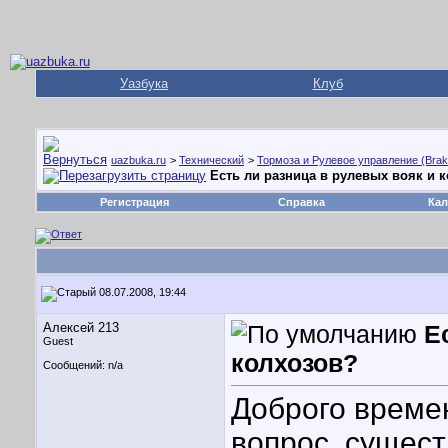
Уазбука
Клуб
uazbuka.ru
>
Технический
>
Тормоза и Рулевое управление (Brake
Есть ли разница в рулевых вояк и 
Регистрация
Справка
Кал
08.07.2008, 19:44
Алексей 213
Е
Guest
колхозов?
Сообщений: n/a
Доброго времен
вопрос..сущест