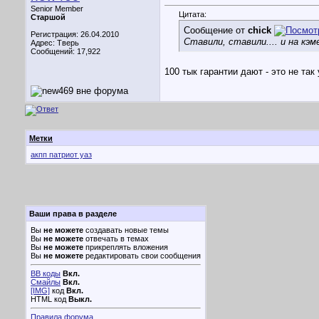
Senior Member
Цитата:
Старшой
Сообщение от
chick
Регистрация: 26.04.2010
Ставили, ставили.... и на кэ
Адрес: Тверь
Сообщений: 17,922
100 тык гарантии дают - это не так
Метки
акпп патриот уаз
Ваши права в разделе
Вы
не можете
создавать новые темы
Вы
не можете
отвечать в темах
Вы
не можете
прикреплять вложения
Вы
не можете
редактировать свои сообщения
BB коды
Вкл.
Смайлы
Вкл.
[IMG]
код
Вкл.
HTML код
Выкл.
Правила форума