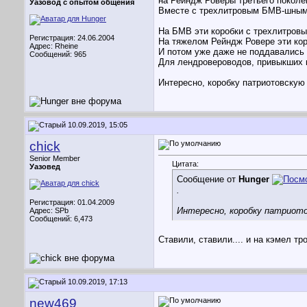
на Рейндж Роверы третьего поколе
Уазовод с опытом общения
Вместе с трехлитровым БМВ-шным
На БМВ эти коробки с трехлитров
Регистрация: 24.06.2004
На тяжелом Рейндж Ровере эти кор
Адрес: Rheine
И потом уже даже не поддавались р
Сообщений: 965
Для лендровероводов, привыкших к
Интересно, коробку патриотовску
10.09.2019, 15:05
chick
Senior Member
Цитата:
Уазовед
Сообщение от
Hunger
.
Регистрация: 01.04.2009
Интересно, коробку патриот
Адрес: SPb
Сообщений: 6,473
Ставили, ставили.... и на кэмел тр
10.09.2019, 17:13
new469