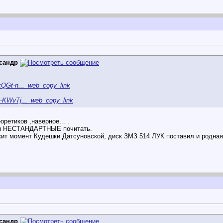
сандр
xQGt-n..._web_copy_link
R-KWvTj..._web_copy_link
еоретиков ,наверное
... .
 бы НЕСТАНДАРТНЫЕ почитать.
ржит момент Кудешки Датсуновской, диск ЗМЗ 514 ЛУК поставил и родная
сандр