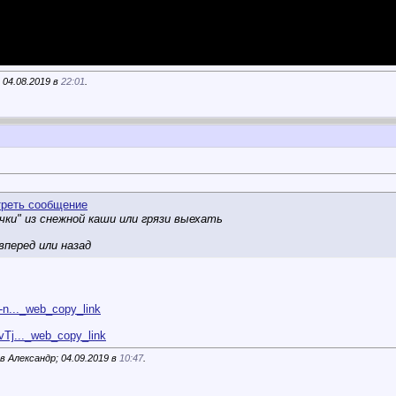
 04.08.2019 в
22:01
.
ачки" из снежной каши или грязи выехать
вперед или назад
-n..._web_copy_link
Tj..._web_copy_link
 Александр; 04.09.2019 в
10:47
.