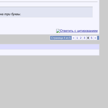
 на три буквы.
Страница 4 из 5
<
1
2
3
4
5
>