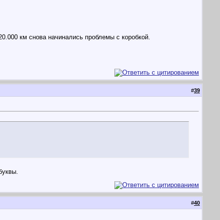
20.000 км снова начинались проблемы с коробкой.
#
39
буквы.
#
40