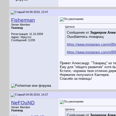
04.09.2019, 13:47
Fisherman
Senior Member
Цитата:
Уазовед
Сообщение от
Зедияров Алек
Регистрация: 11.10.2009
Ошибаетесь товарищ
Адрес: Иркутск
Сообщений: 3,039
https://www.instagram.com/p/Bf
https://www.instagram.com/p/B
Привет Александр. "Товарищ" из т
Ему для "общего развития" хотя
Кстати,- корзина твоя отлично де
Нормалек получился Хантерок.
Спасибо за помощь!
04.09.2019, 14:27
NeFOuND
Senior Member
Цитата:
Уазовед
Сообщение от
Зедияров Алек