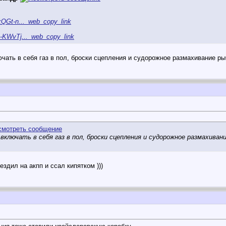
xQGt-n..._web_copy_link
R-KWvTj..._web_copy_link
чать в себя газ в пол, броски сцепления и судорожное размахивание ры
включать в себя газ в пол, броски сцепления и судорожное размахива
ездил на акпп и ссал кипятком )))