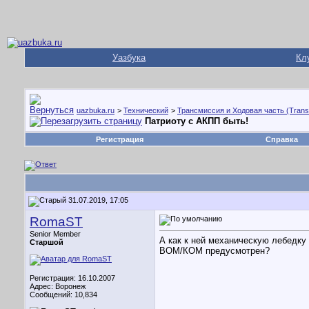
Уазбука
Кл
uazbuka.ru
>
Технический
>
Трансмиссия и Ходовая часть (Trans
Патриоту с АКПП быть!
Регистрация
Справка
31.07.2019, 17:05
RomaST
Senior Member
А как к ней механическую лебедку
Старшой
ВОМ/КОМ предусмотрен?
Регистрация: 16.10.2007
Адрес: Воронеж
Сообщений: 10,834