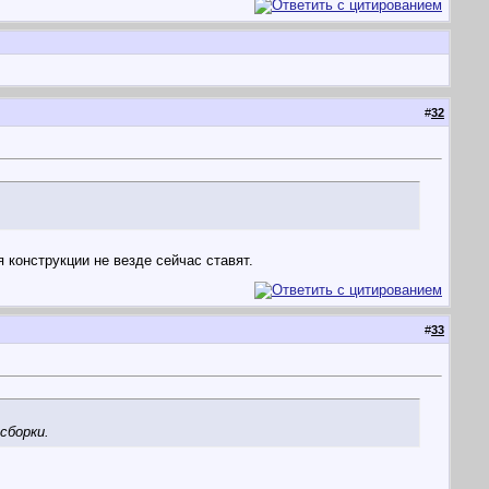
#
32
 конструкции не везде сейчас ставят.
#
33
сборки.