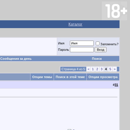
Каталог
Имя
Запомнить?
Пароль
Сообщения за день
Поиск
Страница 4 из 5
<
1
2
3
4
5
>
Опции темы
Поиск в этой теме
Опции просмотра
#
31