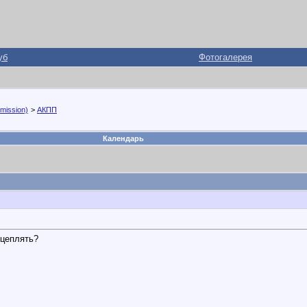
уб
Фотогалерея
mission)
>
АКПП
Календарь
 цеплять?