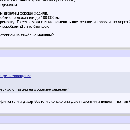
ния тоже ставили крайслеровскую коробку.
 дизелем.
ым дизелем хорошо ходили.
обки еле доживали до 100.000 км
емонту. То есть, можно было заменить внутренности коробки, но через 
 коробкам ZF, это был шок.
ю ставили на тяжёлые машины?
овскую ставили на тяжёлые машины?
офи гоняли и дакар
50к или сколько они дают гарантии и пошел... на три 