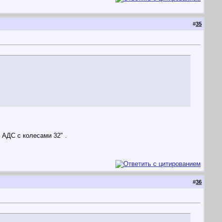
#
35
 АДС с колесами 32" .
#
36