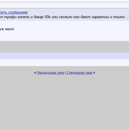
мел трофи гоняли и дакар
50к или сколько они дают гарантии и пошел...
 уж мало
«
Предыдущая тема
|
Следующая тема
»