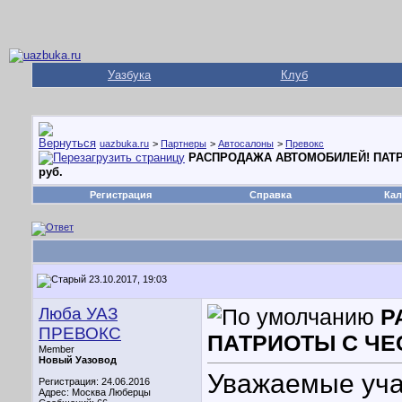
Уазбука
Клуб
uazbuka.ru
>
Партнеры
>
Автосалоны
>
Превокс
РАСПРОДАЖА АВТОМОБИЛЕЙ! ПАТРИ
руб.
Регистрация
Справка
Кал
23.10.2017, 19:03
Люба УАЗ
Р
ПРЕВОКС
ПАТРИОТЫ С ЧЕС
Member
Новый Уазовод
Уважаемые уча
Регистрация: 24.06.2016
Адрес: Москва Люберцы