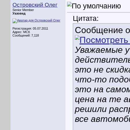
Островский Олег
Senior Member
Уазовед
Цитата:
Сообщение 
Регистрация: 05.07.2011
Адрес: МСК
Сообщений: 7,118
Уважаемые у
действитель
это не скидк
что-то подо
это на само
цена на те 
решили расп
все автомоби