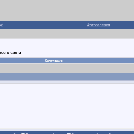
уб
Фотогалерея
сего света
Календарь