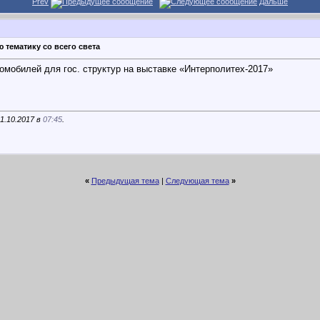
Prev
Дальше
 тематику со всего света
омобилей для гос. структур на выставке «Интерполитех-2017»
1.10.2017 в
07:45
.
«
Предыдущая тема
|
Следующая тема
»