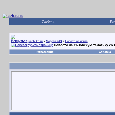
Уазбука
Кл
uazbuka.ru
>
Модели УАЗ
>
Новостная лента
Новости на УАЗовскую тематику со в
Регистрация
Справка