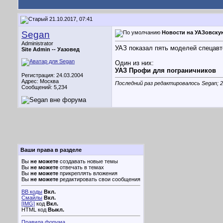
21.10.2017, 07:41
Segan
Новости на УАЗовскую
Administrator
УАЗ показал пять моделей спецавт
Site Admin --
Уазовед
Один из них:
УАЗ Профи для пограничников
Регистрация: 24.03.2004
Адрес: Москва
Последний раз редактировалось Segan; 2
Сообщений: 5,234
Ваши права в разделе
Вы
не можете
создавать новые темы
Вы
не можете
отвечать в темах
Вы
не можете
прикреплять вложения
Вы
не можете
редактировать свои сообщения
BB коды
Вкл.
Смайлы
Вкл.
[IMG]
код
Вкл.
HTML код
Выкл.
Правила форума