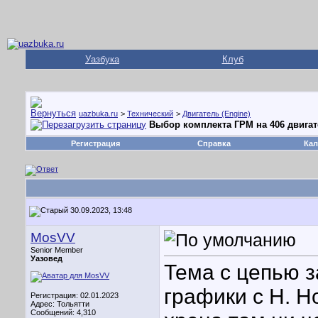
Уазбука
Клуб
uazbuka.ru
>
Технический
>
Двигатель (Engine)
Выбор комплекта ГРМ на 406 двигат
Регистрация
Справка
Кал
30.09.2023, 13:48
MosVV
Senior Member
Уазовед
Тема с цепью з
графики с Н. Н
Регистрация: 02.01.2023
Адрес: Тольятти
Сообщений: 4,310