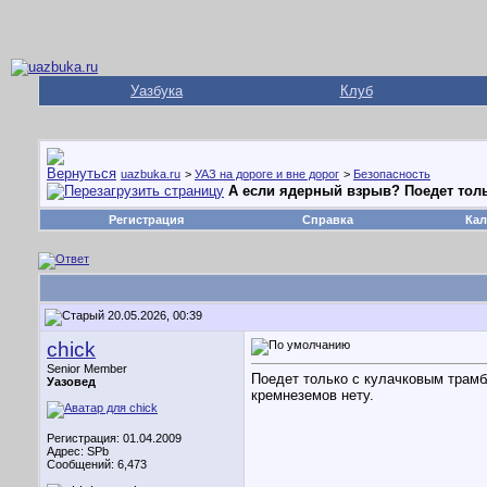
Уазбука
Клуб
uazbuka.ru
>
УАЗ на дороге и вне дорог
>
Безопасность
А если ядерный взрыв? Поедет толь
Регистрация
Справка
Кал
20.05.2026, 00:39
chick
Senior Member
Поедет только с кулачковым трамб
Уазовед
кремнеземов нету.
Регистрация: 01.04.2009
Адрес: SPb
Сообщений: 6,473