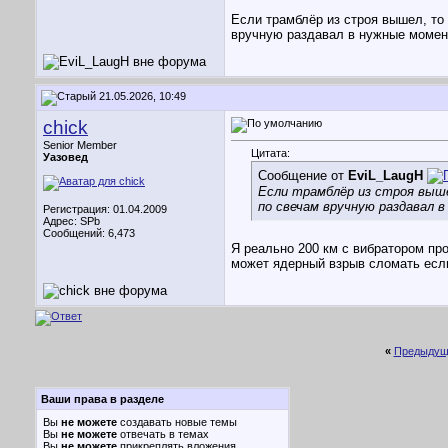
Если трамблёр из строя вышел, то 
вручную раздавал в нужные момен
21.05.2026, 10:49
chick
Senior Member
Цитата:
Уазовед
Сообщение от
EviL_LaugH
Если трамблёр из строя выше
по свечам вручную раздавал 
Регистрация: 01.04.2009
Адрес: SPb
Сообщений: 6,473
Я реально 200 км с вибратором про
может ядерный взрыв сломать если
«
Предыдущ
Ваши права в разделе
Вы
не можете
создавать новые темы
Вы
не можете
отвечать в темах
Вы
не можете
прикреплять вложения