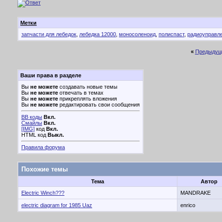
Метки
запчасти для лебедок
,
лебедка 12000
,
моносоленоид
,
полиспаст
,
радиоуправл
«
Предыдущ
Ваши права в разделе
Вы
не можете
создавать новые темы
Вы
не можете
отвечать в темах
Вы
не можете
прикреплять вложения
Вы
не можете
редактировать свои сообщения
BB коды
Вкл.
Смайлы
Вкл.
[IMG]
код
Вкл.
HTML код
Выкл.
Правила форума
Похожие темы
Тема
Автор
Electric Winch???
MANDRAKE
electric diagram for 1985 Uaz
enrico