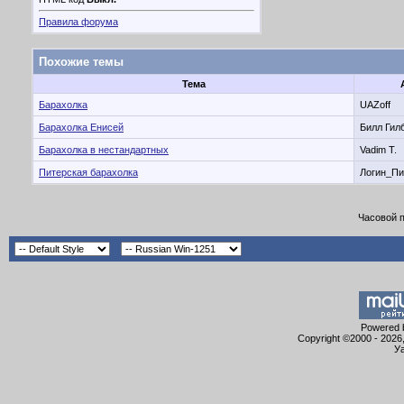
Правила форума
Похожие темы
Тема
Барахолка
UAZoff
Барахолка Енисей
Билл Гил
Барахолка в нестандартных
Vadim T.
Питерская барахолка
Логин_Пи
Часовой 
Powered b
Copyright ©2000 - 2026,
Уа