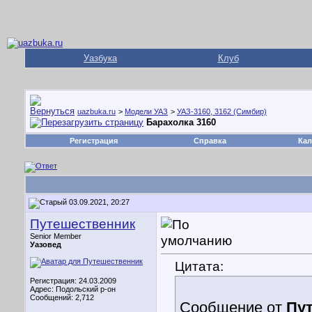
Уазбука
Клуб
uazbuka.ru
>
Модели УАЗ
>
УАЗ-3160, 3162 (Симбир)
Барахолка 3160
Регистрация
Справка
Кал
03.09.2021, 20:27
Путешественник
Senior Member
Уазовед
Цитата:
Регистрация: 24.03.2009
Адрес: Подольский р-он
Сообщений: 2,712
Сообщение от
Пу