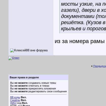
мосты узкие, на 
газели), двери в 
документами (тол
решётка. (Кузов 
крыльев и порогов
из за номера рамы
«
Предыдущ
Ваши права в разделе
Вы
не можете
создавать новые темы
Вы
не можете
отвечать в темах
Вы
не можете
прикреплять вложения
Вы
не можете
редактировать свои сообщения
BB коды
Вкл.
Смайлы
Вкл.
[IMG]
код
Вкл.
HTML код
Выкл.