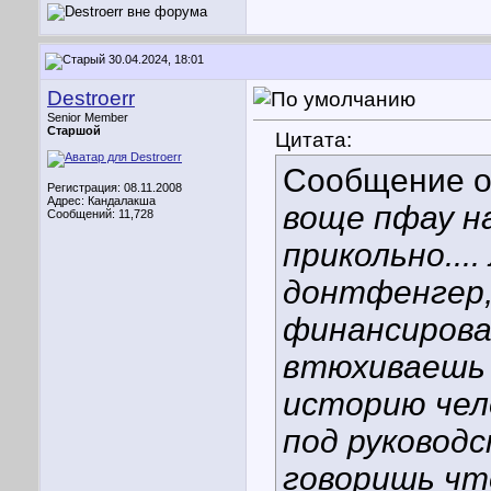
30.04.2024, 18:01
Destroerr
Senior Member
Старшой
Цитата:
Сообщение 
Регистрация: 08.11.2008
Адрес: Кандалакша
воще пфау н
Сообщений: 11,728
прикольно...
донтфенгер,
финансирован
втюхиваешь 
историю чел
под руковод
говоришь чт