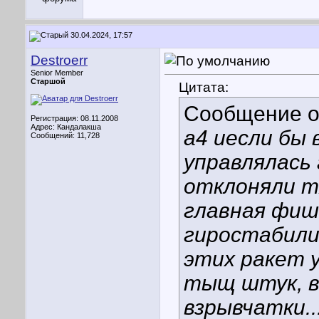
30.04.2024, 17:57
Destroerr
Senior Member
Старшой
Цитата:
Сообщение 
Регистрация: 08.11.2008
Адрес: Кандалакша
а4 иесли бы 
Сообщений: 11,728
управлялась
отклоняли тя
главная фиш
гиростабилиз
этих ракет 
тыщ штук, в
взрывчатки..