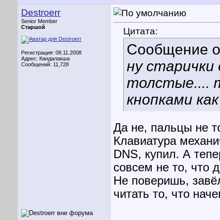
Destroerr
Senior Member
Старшой
Цитата:
Сообщение 
Регистрация: 08.11.2008
Адрес: Кандалакша
ну старички 
Сообщений: 11,728
толстые....
кнопками как 
Да не, пальцы не 
Клавиатура механи
DNS, купил. А тепе
совсем не то, что 
Не поверишь, завёл
читать то, что нач