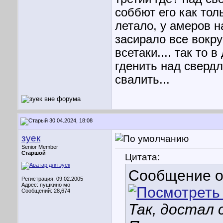
соббют его как толь
летало, у амеров н
засирало все вокру
всетаки.... так то
гденить над свердл
свалить...
30.04.2024, 18:08
зуек
Senior Member
Старшой
Цитата:
Сообщение 
Регистрация: 09.02.2005
Адрес: пушкино мо
Сообщений: 28,674
Так, достал 