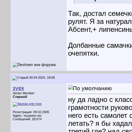
Так, достал семечк
рулят. Я за натура
Абсент,+ липенсины
Долбанные самачки,
очепятки.
30.04.2024, 18:06
зуек
Senior Member
Старшой
ну да ладно с клас
грамотности руково
Регистрация: 09.02.2005
него есть самолет
Адрес: пушкино мо
Сообщений: 28,674
летать? я бы хадал
третий где? над св