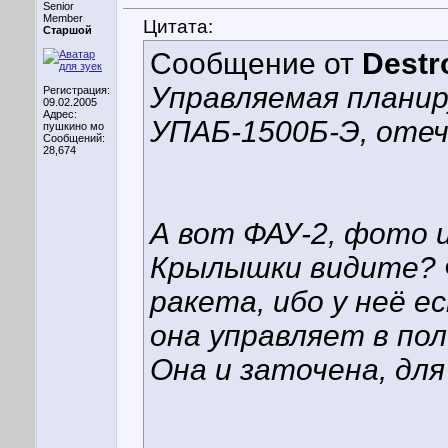
Senior
Member
Цитата:
Старшой
Сообщение от
Destr
Управляемая плани
Регистрация:
09.02.2005
Адрес:
УПАБ-1500Б-Э, отеч
пушкино мо
Сообщений:
28,674
А вот ФАУ-2, фото и
Крылышки видите? Ф
ракета, ибо у неё 
она управляет в по
Она и заточена, дл