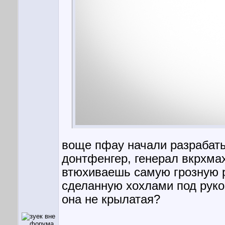
воще пфау начали разрабатыв
донтфенгер, генерал вкрхмах
втюхиваешь самую грозную р
сделанную хохлами под руко
она не крылатая?