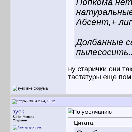
Попкома нет,
натуральные
Абсент,+ лип
Долбанные с
пылесосить..
ну старички они так
тастатуры еще помн
30.04.2024, 18:12
зуек
Senior Member
Старшой
Цитата: