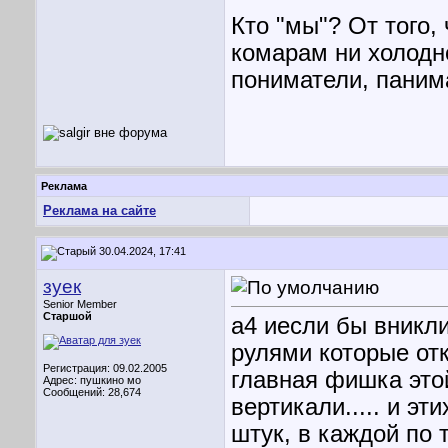
Кто "мы"? От того,
комарам ни холодно
пониматели, паним
Реклама
Реклама на сайте
30.04.2024, 17:41
зуек
Senior Member
Старшой
а4 иесли бы вникл
рулями которые отк
Регистрация: 09.02.2005
главная фишка это
Адрес: пушкино мо
Сообщений: 28,674
вертикали..... и эт
штук, в каждой по 