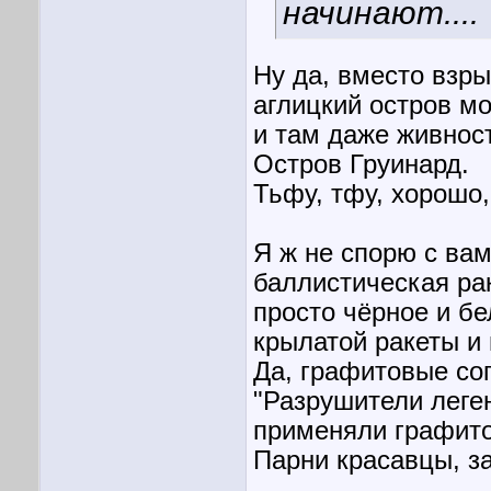
начинают....
Ну да, вместо взры
аглицкий остров м
и там даже живнос
Остров Груинард.
Тьфу, тфу, хорошо,
Я ж не спорю с вам
баллистическая рак
просто чёрное и бе
крылатой ракеты и
Да, графитовые со
"Разрушители леге
применяли графито
Парни красавцы, за