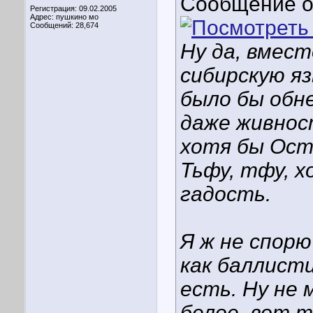
Сообщение 
Регистрация: 09.02.2005
Адрес: пушкино мо
Сообщений: 28,674
Ну да, вмес
сибирскую яз
было бы обн
даже живнос
хотя бы Ост
Тьфу, тфу, 
гадость.
Я ж не спорю
как баллисти
есть. Ну не
белое, вот 