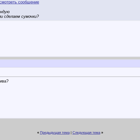
ендую
ли сделаем сумочки?
ива?
«
Предыдущая тема
|
Следующая тема
»