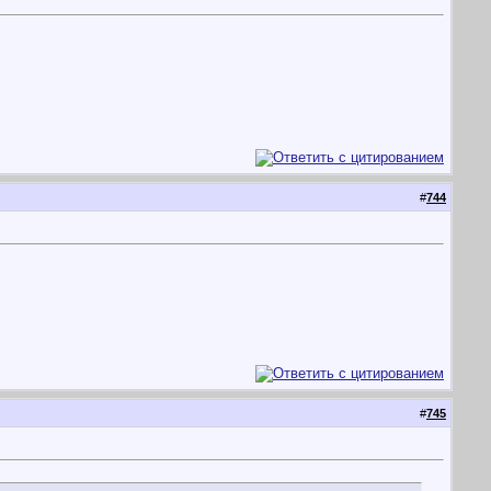
#
744
#
745