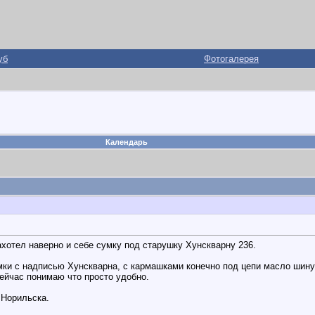
уб
Фотогалерея
Календарь
ахотел наверно и себе сумку под старушку Хунскварну 236.
ки с надписью Хунскварна, с кармашками конечно под цепи масло шину
ейчас понимаю что просто удобно.
 Норильска.