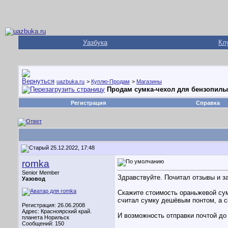
Уазбука
Кл
uazbuka.ru
>
Куплю-Продам
>
Магазины
Продам сумка-чехол для бензопилы
Регистрация
Справка
25.12.2022, 17:48
romka
Senior Member
Здравствуйте. Почитал отзывы и з
Уазовод
Скажите стоимость ораньжевой сум
считал сумку дешёвым понтом, а с
Регистрация: 26.06.2008
Адрес: Красноярский край.
И возможность отправки почтой до
планета Норильск
Сообщений: 150