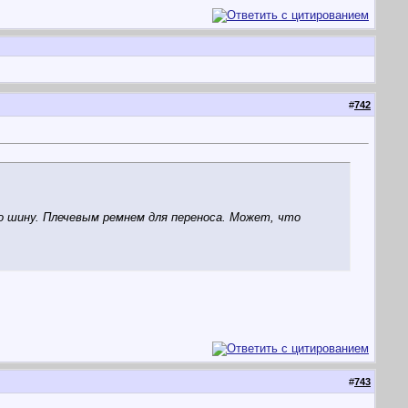
#
742
о шину. Плечевым ремнем для переноса. Может, что
#
743