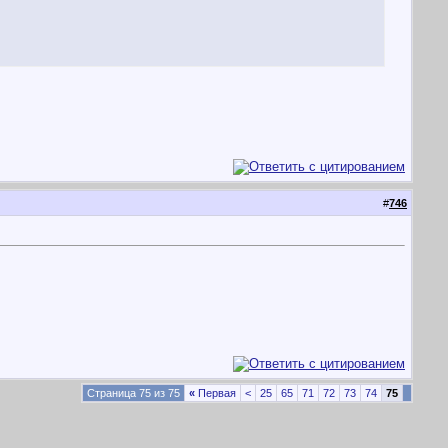
#
746
Страница 75 из 75
«
Первая
<
25
65
71
72
73
74
75