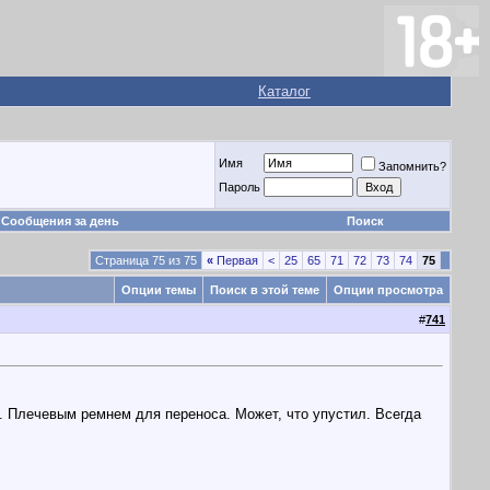
Каталог
Имя
Запомнить?
Пароль
Сообщения за день
Поиск
Страница 75 из 75
«
Первая
<
25
65
71
72
73
74
75
Опции темы
Поиск в этой теме
Опции просмотра
#
741
. Плечевым ремнем для переноса. Может, что упустил. Всегда