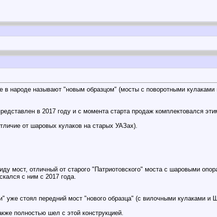
е в народе называют "новым образцом" (мосты с поворотными кулаками в
представлен в 2017 году и с момента старта продаж комплектовался эти
отличие от шаровых кулаков на старых УАЗах).
иду мост, отличный от старого "Патриотовского" моста с шаровыми опор
скался с ним с 2017 года.
и" уже стоял передний мост "нового образца" (с вилочными кулаками и 
акже полностью шел с этой конструкцией.