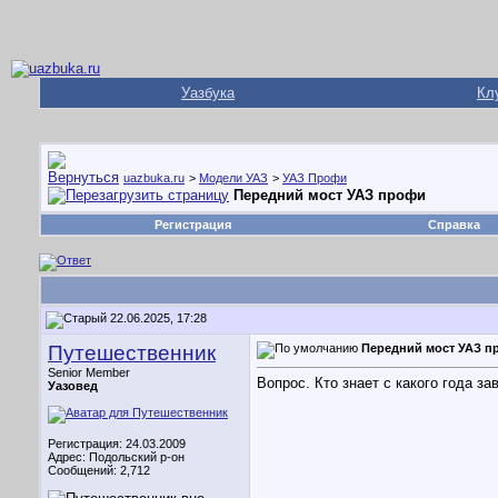
Уазбука
Кл
uazbuka.ru
>
Модели УАЗ
>
УАЗ Профи
Передний мост УАЗ профи
Регистрация
Справка
22.06.2025, 17:28
Путешественник
Передний мост УАЗ 
Senior Member
Вопрос. Кто знает с какого года з
Уазовед
Регистрация: 24.03.2009
Адрес: Подольский р-он
Сообщений: 2,712