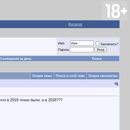
Каталог
Имя
Запомнить?
Пароль
Сообщения за день
Поиск
Опции темы
Поиск в этой теме
Опции просмотра
#
1
что в 2019 точно были, а в 2018???