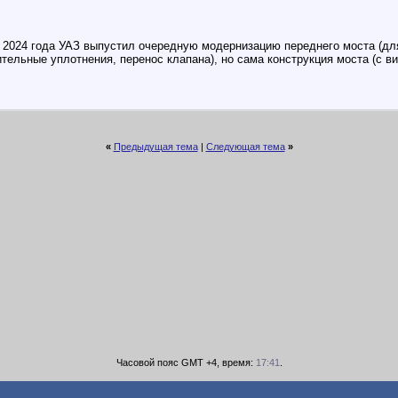
 2024 года УАЗ выпустил очередную модернизацию переднего моста (для 
тельные уплотнения, перенос клапана), но сама конструкция моста (с ви
«
Предыдущая тема
|
Следующая тема
»
Часовой пояс GMT +4, время:
17:41
.