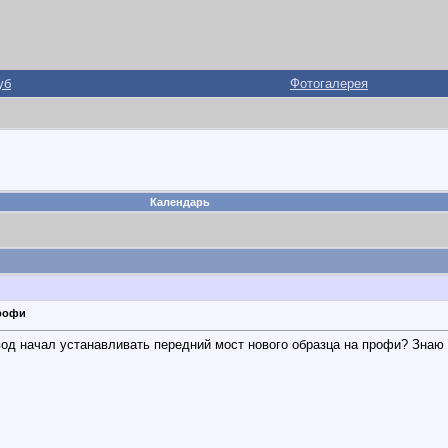
уб
Фотогалерея
Календарь
профи
авод начал устанавливать передний мост нового образца на профи? Знаю 