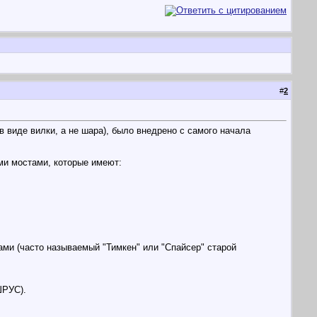
#
2
 виде вилки, а не шара), было внедрено с самого начала
ми мостами, которые имеют:
ами (часто называемый "Тимкен" или "Спайсер" старой
ШРУС).