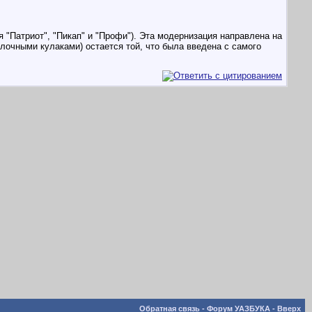
"Патриот", "Пикап" и "Профи"). Эта модернизация направлена на
лочными кулаками) остается той, что была введена с самого
Обратная связь
-
Форум УАЗБУКА
-
Вверх