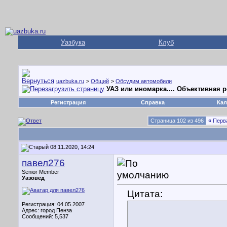
Уазбука
Клуб
uazbuka.ru
>
Общий
>
Обсудим автомобили
УАЗ или иномарка.... Объективная 
Регистрация
Справка
Кал
Страница 102 из 496
«
Перв
08.11.2020, 14:24
павел276
Senior Member
Уазовед
Цитата:
Регистрация: 04.05.2007
Адрес: город Пенза
Сообщений: 5,537