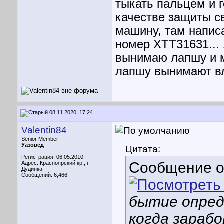
тыкать пальцем и г
качестве защиты с
машину, там напи
номер ХТТ31631... 
вынимаю лапшу и м
лапшу вынимают в
08.11.2020, 17:24
Valentin84
Senior Member
Уазовед
Цитата:
Регистрация: 06.05.2010
Сообщение 
Адрес: Красноярский кр., г.
Дудинка
Сообщений: 6,466
бытие опред
когда зараб