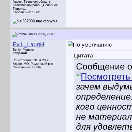
Адрес: Тверская область,
Калязинский район ,Северное
Тушино..
Сообщений: 1,662
08.11.2020, 22:07
EviL_LaugH
Senior Member
Старшой
Цитата:
Регистрация: 20.04.2008
Сообщение 
Адрес: МО, Раменский р-н
Сообщений: 12,567
зачем выдум
определение
кого ценност
не материал
для удовлет