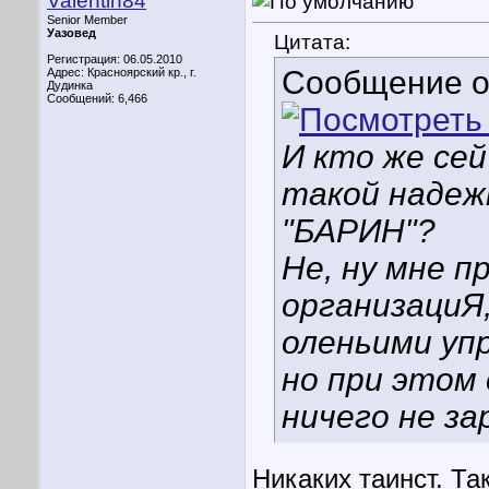
Valentin84
Senior Member
Уазовед
Цитата:
Регистрация: 06.05.2010
Сообщение 
Адрес: Красноярский кр., г.
Дудинка
Сообщений: 6,466
И кто же се
такой надеж
"БАРИН"?
Не, ну мне п
организациЯ
оленьими уп
но при этом
ничего не з
Никаких таинст. Та