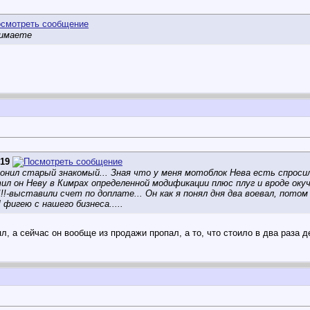
нимаете
519
вонил старый знакомый... Зная что у меня мотоблок Нева есть спроси
тил он Неву в Кимрах определенной модификации плюс плуг и вроде окуч
!!-выставили счет по доплате... Он как я понял дня два воевал, потом 
 фигею с нашего бизнеса.....
ял, а сейчас он вообще из продажи пропал, а то, что стоило в два раза д