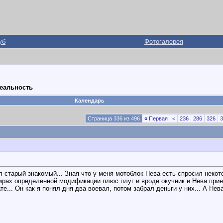
уб
Фотогалерея
реальность
Календарь
Страница 336 из 496
«
Первая
<
236
286
326
3
 старый знакомый... Зная что у меня мотоблок Нева есть спросил некот
рах определенной модификации плюс плуг и вроде окучник и Нева приеха
те... Он как я понял дня два воевал, потом забрал деньги у них... А Нев