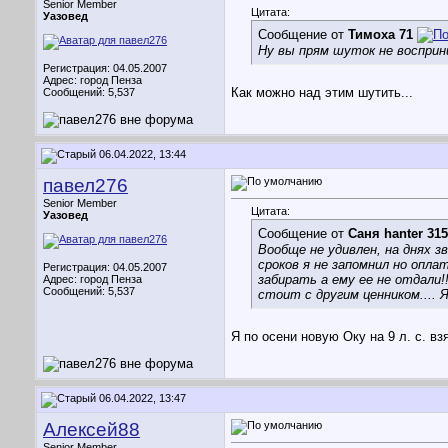
Senior Member
Цитата:
Уазовед
Сообщение от
Тимоха 71
Ну вы прям шуток не воспри
Регистрация: 04.05.2007
Адрес: город Пенза
Как можно над этим шутить...
Сообщений: 5,537
06.04.2022, 13:44
павел276
Senior Member
Цитата:
Уазовед
Сообщение от
Саня hanter 31
Вообще не удивлен, на днях з
сроков я не запомнил но опла
Регистрация: 04.05.2007
забирать а ему ее не отдали!!
Адрес: город Пенза
Сообщений: 5,537
стоит с другим ценником.... Я
Я по осени новую Оку на 9 л. с. вз
06.04.2022, 13:47
Алексей88
Senior Member