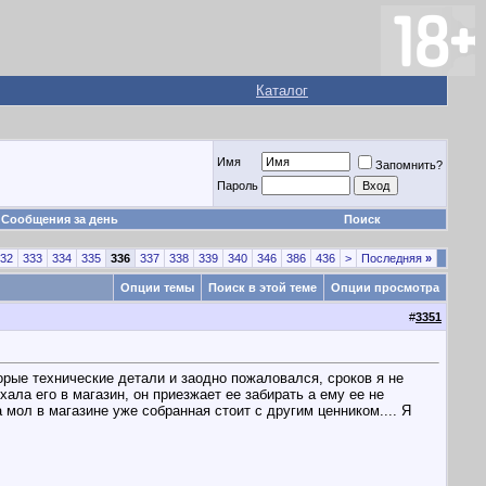
Каталог
Имя
Запомнить?
Пароль
Сообщения за день
Поиск
32
333
334
335
336
337
338
339
340
346
386
436
>
Последняя
»
Опции темы
Поиск в этой теме
Опции просмотра
#
3351
орые технические детали и заодно пожаловался, сроков я не
ла его в магазин, он приезжает ее забирать а ему ее не
а мол в магазине уже собранная стоит с другим ценником.... Я