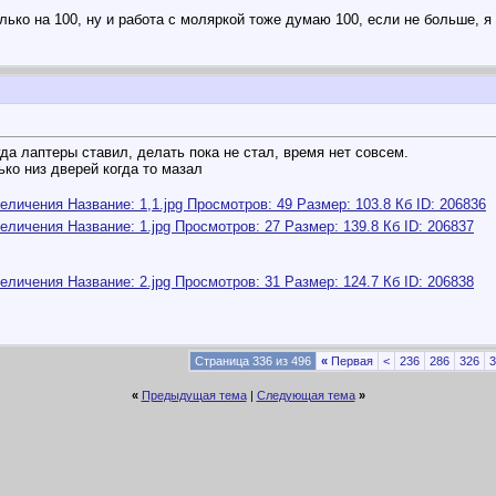
лько на 100, ну и работа с моляркой тоже думаю 100, если не больше, я
да лаптеры ставил, делать пока не стал, время нет совсем.
лько низ дверей когда то мазал
Страница 336 из 496
«
Первая
<
236
286
326
3
«
Предыдущая тема
|
Следующая тема
»