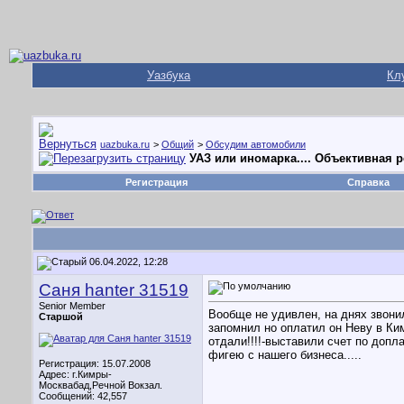
Уазбука
Кл
uazbuka.ru
>
Общий
>
Обсудим автомобили
УАЗ или иномарка.... Объективная 
Регистрация
Справка
06.04.2022, 12:28
Саня hanter 31519
Senior Member
Вообще не удивлен, на днях звонил
Старшой
запомнил но оплатил он Неву в Ким
отдали!!!!-выставили счет по допла
фигею с нашего бизнеса.....
Регистрация: 15.07.2008
Адрес: г.Кимры-
Москвабад,Речной Вокзал.
Сообщений: 42,557