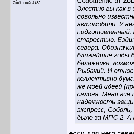
Сообщение от
Zo
Сообщений: 3,680
Злостно вы как в
довольно известн
автомобиля. У не
подготовленный, 
старостью. Ездит
севера. Обозначил
ближайшие годы б
багажника, возмо
Рыбачий. И относ
коллективно дума
же моей идеей (п
салона. Меня все
надежность вещи 
экспресс, Соболь,
было за МПС 2. А
если для него севе