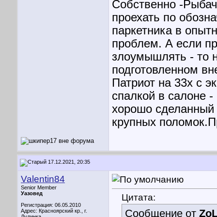
Собственно -Рыбач
проехать по обозн
паркетника в опытн
проблем. А если п
злоумышлять - то 
подготовленном вн
Патриот на 33х с 
спалкой в салоне -
хорошо сделанный -
крупных поломок.П
17.12.2021, 20:35
Valentin84
Senior Member
Уазовед
Цитата:
Регистрация: 06.05.2010
Сообщение от
Zo
Адрес: Красноярский кр., г.
Дудинка