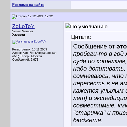
Реклама на сайте
17.12.2021, 12:32
ZoLoToY
Senior Member
Уазовед
Цитата:
Сообщение от
эт
Регистрация: 13.11.2009
пробеги-то в год 
Адрес: Кап. Яр. (Астраханская
обл.) Теперь Москва
судя по хотелкам
Сообщений: 2,673
надо допиливать. 
сомневаюсь, что 
пересесть в не а
кажется унылым и
лет) и экспедиции
совместимые. кмк
"старичка" и прив
бюджете.