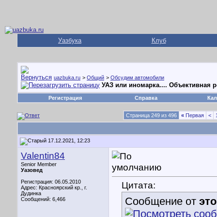
Уазбука
Клуб
uazbuka.ru
>
Общий
>
Обсудим автомобили
УАЗ или иномарка.... Объективная 
Регистрация
Справка
Кал
Страница 249 из 496
«
Первая
<
17.12.2021, 12:23
Valentin84
Senior Member
Уазовед
Регистрация: 06.05.2010
Цитата:
Адрес: Красноярский кр., г.
Дудинка
Сообщение от
эт
Сообщений: 6,466