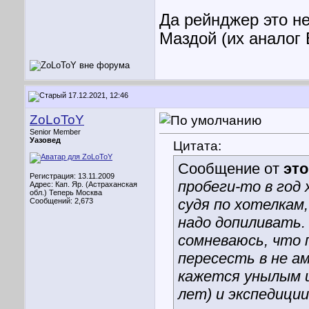
Да рейнджер это не
Маздой (их аналог 
17.12.2021, 12:46
ZoLoToY
Senior Member
Уазовед
Цитата:
Сообщение от
эт
Регистрация: 13.11.2009
пробеги-то в год 
Адрес: Кап. Яр. (Астраханская
обл.) Теперь Москва
судя по хотелкам
Сообщений: 2,673
надо допиливать. 
сомневаюсь, что 
пересесть в не а
кажется унылым и
лет) и экспедиции