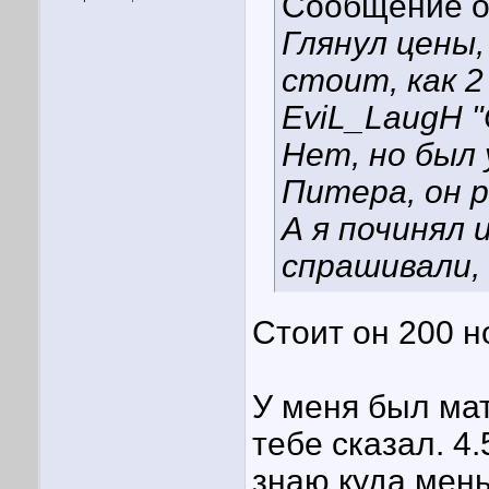
Сообщение 
Глянул цены,
стоит, как 2
EviL_LaugH "
Нет, но был 
Питера, он р
А я починял 
спрашивали,
Стоит он 200 
У меня был мат
тебе сказал. 4.
знаю куда мен