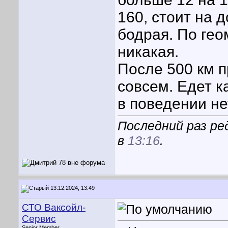
160, стоит на д
бодрая. По ге
никакая.
После 500 км п
совсем. Едет к
в поведении не
Последний раз ре
в
13:16
.
13.12.2024, 13:49
СТО Ваксойл-
Сервис
Senior Member