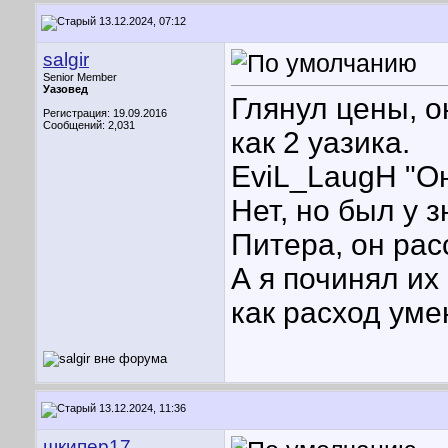
13.12.2024, 07:12
salgir
Senior Member
Уазовед
Глянул цены, он
Регистрация: 19.09.2016
Сообщений: 2,031
как 2 уазика.
EviL_LaugH "Он
Нет, но был у 
Питера, он рас
А я починял их
как расход ум
13.12.2024, 11:36
шкипер17