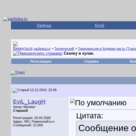
Уазбука
Клуб
uazbuka.ru
>
Технический
>
Трансмиссия и Ходовая часть (Trans
Скалку в кулак.
Регистрация
Справка
Кал
12.12.2024, 23:38
EviL_LaugH
Senior Member
Старшой
Цитата:
Регистрация: 20.04.2008
Адрес: МО, Раменский р-н
Сообщение 
Сообщений: 12,569