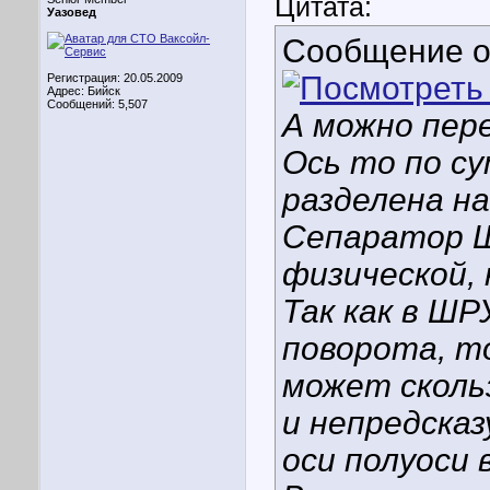
Цитата:
Уазовед
Сообщение 
Регистрация: 20.05.2009
Адрес: Бийск
Сообщений: 5,507
А можно пер
Ось то по су
разделена на
Сепаратор Ш
физической,
Так как в Ш
поворота, т
может сколь
и непредска
оси полуоси