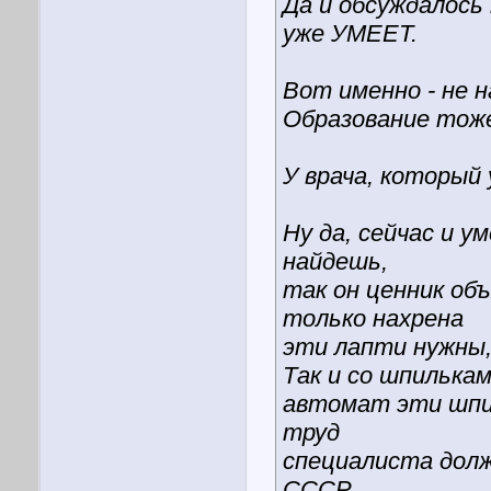
Да и обсуждалось 
уже УМЕЕТ.
Вот именно - не н
Образование тоже
У врача, который
Ну да, сейчас и у
найдешь,
так он ценник об
только нахрена
эти лапти нужны,
Так и со шпилькам
автомат эти шпи
труд
специалиста долж
СССР