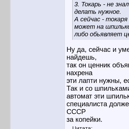
3. Токарь - не зна
делать нужное.
А сейчас - токаря
может на шпильке
либо обьявляет це
Ну да, сейчас и ум
найдешь,
так он ценник объя
нахрена
эти лапти нужны, 
Так и со шпильками
автомат эти шпиль
специалиста долже
СССР
за копейки.
Цитата: