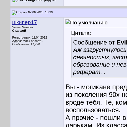
02.06.2025, 13:39
шкипер17
Senior Member
Старшой
Цитата:
Регистрация: 11.04.2012
Сообщение от
Ev
Адрес: Моск область.
Сообщений: 17,790
Аж взгрустнулось
девяностых, заст
образование и не
реферат. .
Вы - могикане пред
из поколения 90х 
вроде тебя. Те, ко
воспользоваться.
А прочие - пошли в
ларькам. Из класса