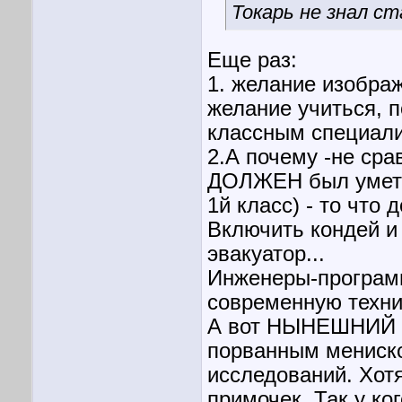
Токарь не знал ст
Еще раз:
1. желание изображ
желание учиться, 
классным специали
2.А почему -не ср
ДОЛЖЕН был уметь 
1й класс) - то что
Включить кондей и 
эвакуатор...
Инженеры-програми
современную техник
А вот НЫНЕШНИЙ вр
порванным мениско
исследований. Хот
примочек. Так у к