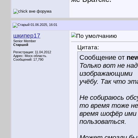
01.06.2025, 16:01
шкипер17
Senior Member
Старшой
Цитата:
Регистрация: 11.04.2012
Сообщение от
ne
Адрес: Моск область.
Сообщений: 17,790
Только вот не на
изображающими
учёбу. Так что эт
Не собираюсь обс
то время тоже не 
время шофёр ими
пользоваться.
Может смогли бы,