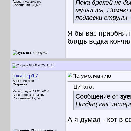
Пока дрелей не бы
Адрес: пушкино мо
Сообщений: 28,659
мучались. Помню 
подвески струны- 
Я бы вас приобнял 
блядь водка кончи
01.06.2025, 11:18
шкипер17
Senior Member
Старшой
Цитата:
Регистрация: 11.04.2012
Сообщение от
зуе
Адрес: Моск область.
Сообщений: 17,790
Пизднц как интер
А я думал - кот в с