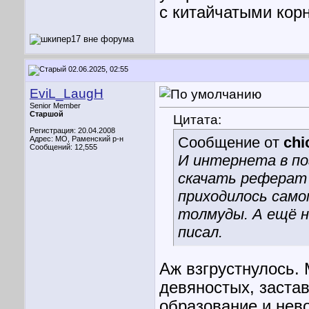
с китайчатыми корн
02.06.2025, 02:55
EviL_LaugH
Senior Member
Старшой
Цитата:
Регистрация: 20.04.2008
Сообщение от
chi
Адрес: МО, Раменский р-н
Сообщений: 12,555
И интернета в по
скачать реферат 
приходилось само
толмуды. А ещё 
писал.
Аж взгрустнулось.
девяностых, заста
образование и нев