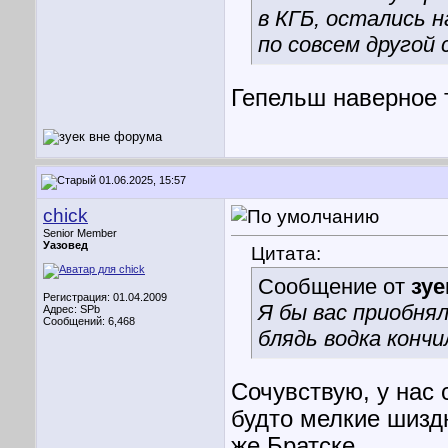
в КГБ, остались 
по совсем другой
Гепельш наверное 
01.06.2025, 15:57
chick
Senior Member
Уазовед
Цитата:
Сообщение от
зуе
Регистрация: 01.04.2009
Я бы вас приобнял
Адрес: SPb
Сообщений: 6,468
блядь водка конч
Сочувствую, у нас 
будто мелкие шиздю
же Братске.