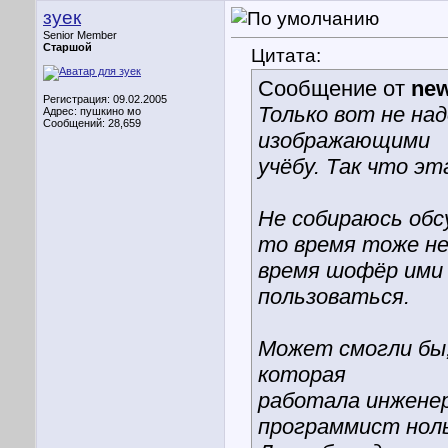
зуек
Senior Member
Старшой
Цитата:
Сообщение от
ne
Регистрация: 09.02.2005
Только вот не на
Адрес: пушкино мо
Сообщений: 28,659
изображающими
учёбу. Так что эт
Не собираюсь обс
то время тоже не 
время шофёр ими
пользоваться.
Может смогли бы,
которая
работала инженер
программист ноль