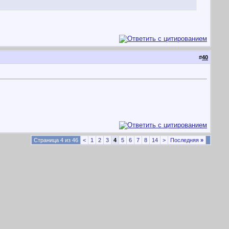
#
40
Страница 4 из 46
<
1
2
3
4
5
6
7
8
14
>
Последняя
»