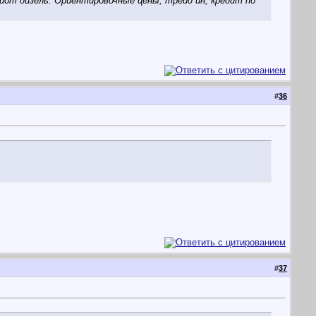
иот дизель. Ориентировочные цены, трейд ин, кредит по
#
36
#
37