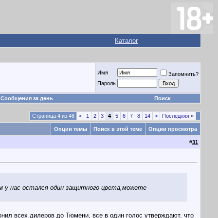
Каталог
Имя
Запомнить?
Пароль
Сообщения за день
Поиск
Страница 4 из 46
<
1
2
3
4
5
6
7
8
14
>
Последняя
»
Опции темы
Поиск в этой теме
Опции просмотра
#
31
ым у нас остался один защитного цвета,можете
онил всех дилеров до Тюмени, все в один голос утверждают, что