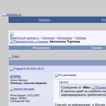
Уазбука
Кл
uazbuka.ru
>
Партнеры
>
Автосалоны
>
ТоргМаш
Автосалон Торгмаш
Регистрация
Справка
07.04.2015, 05:11
клим.
Senior Member
Цитата:
Уазовод с опытом общения
Сообщение от
-Niko-
В наличии вряд ли найдете т
зарезервировать предоплатой
Регистрация: 13.01.2007
Адрес: ЯНАО
Сообщений: 631
Спасибо за информацию, в Москву е