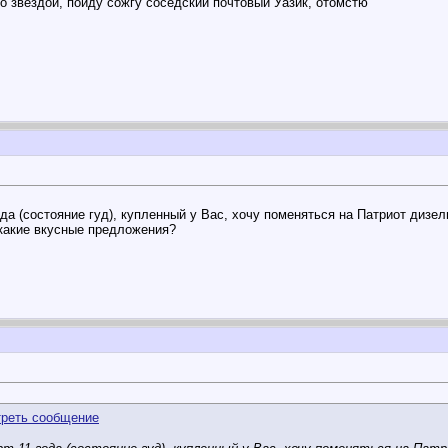
о звездой, пойду сожгу соседский почтовый Уазик, отомстю
да (состояние гуд), купленный у Вас, хочу поменяться на Патриот дизе
какие вкусные предложения?