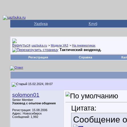
Уазбука
Клуб
uazbuka.ru
>
Модели УАЗ
>
На пневматиках
Тактический вездеход.
Регистрация
Справка
Кал
15.02.2024, 09:07
solomon01
Senior Member
Уазовод с опытом общения
Цитата:
Регистрация: 15.08.2006
Адрес: Новосибирск
Сообщение 
Сообщений: 1,992