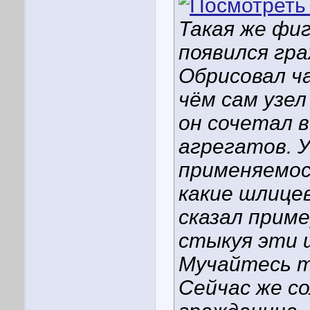
Такая же фи
появился гра
Обрисовал ча
чём сам узел
он сочетал в
агрегатов. 
применяемос
какие шлице
сказал прим
стыкуя эти ш
Мучайтесь т
Сейчас же с