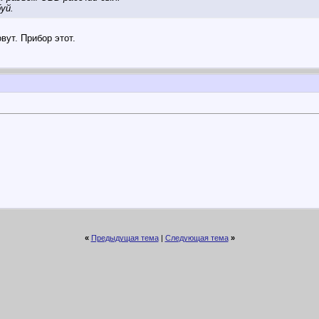
уй.
овут. Прибор этот.
«
Предыдущая тема
|
Следующая тема
»