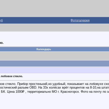
уб
Фотогалерея
ло.
Календарь
 лобовое стекло.
вое стекло. Прибор простенький,но удобный, показывает на лобовухе ск
остический разъем OBD. На 33х колёсах врёт процентов на 8-10,на шта
 БК. Цена 1000₽ , территориально МО г. Красногорск. Фото на почту по з