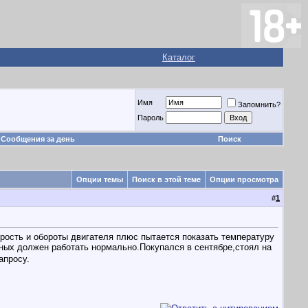
Каталог
Имя
Запомнить?
Пароль
Сообщения за день
Поиск
Опции темы
Поиск в этой теме
Опции просмотра
#
1
орость и обороты двигателя плюс пытается показать температуру
тных должен работать нормально.Покупался в сентябре,стоял на
апросу.