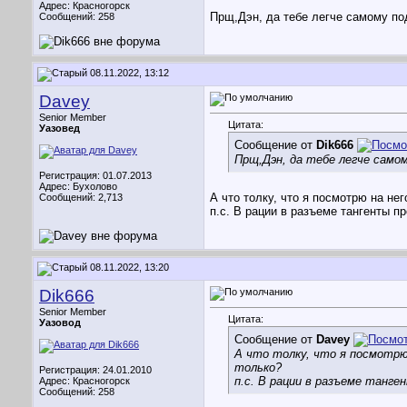
Адрес: Красногорск
Прщ,Дэн, да тебе легче самому под
Сообщений: 258
08.11.2022, 13:12
Davey
Senior Member
Цитата:
Уазовед
Сообщение от
Dik666
Прщ,Дэн, да тебе легче само
Регистрация: 01.07.2013
Адрес: Бухолово
А что толку, что я посмотрю на нег
Сообщений: 2,713
п.с. В рации в разъеме тангенты п
08.11.2022, 13:20
Dik666
Senior Member
Цитата:
Уазовод
Сообщение от
Davey
А что толку, что я посмотрю 
только?
Регистрация: 24.01.2010
п.с. В рации в разъеме танге
Адрес: Красногорск
Сообщений: 258