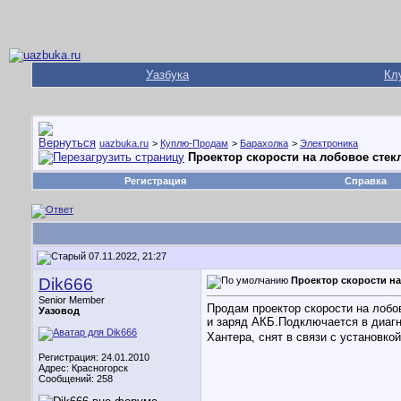
Уазбука
Кл
uazbuka.ru
>
Куплю-Продам
>
Барахолка
>
Электроника
Проектор скорости на лобовое стек
Регистрация
Справка
07.11.2022, 21:27
Dik666
Проектор скорости на
Senior Member
Продам проектор скорости на лобо
Уазовод
и заряд АКБ.Подключается в диагн
Хантера, снят в связи с установкой
Регистрация: 24.01.2010
Адрес: Красногорск
Сообщений: 258