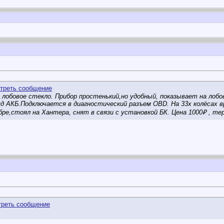
 лобовое стекло. Прибор простенький,но удобный, показывает на ло
д АКБ.Подключается в диагностический разъем OBD. На 33х колёсах 
ре,стоял на Хантера, снят в связи с установкой БК. Цена 1000₽ , те