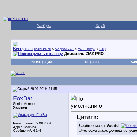
Уазбука
Клуб
uazbuka.ru
>
Модели УАЗ
>
УАЗ Профи
>
FAQ
Двигатель ZMZ-PRO
Регистрация
Справка
Кал
29.01.2019, 11:55
FoxBat
Senior Member
Уазовед
Цитата:
Регистрация: 09.08.2006
Сообщение от
Voditel
Адрес: Москва
Это если электроника исправ
Сообщений: 4,146