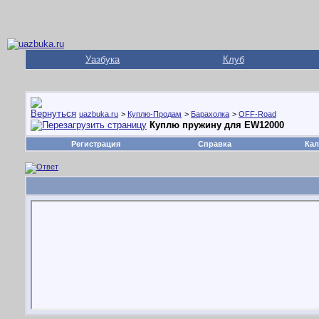
Уазбука
Клуб
uazbuka.ru
>
Куплю-Продам
>
Барахолка
>
OFF-Road
Куплю пружину для EW12000
Регистрация
Справка
Кал