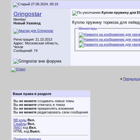
27.06.2024, 09:19
Gringostar
Куплю пружину для E
Member
Куплю пружину тормоза для лебедк
Новый Уазовод
Миниатюры
Регистрация: 21.10.2013
Адрес: Московская область,
Чехов
Сообщений: 74
«
Предыдущ
Ваши права в разделе
Вы
не можете
создавать новые темы
Вы
не можете
отвечать в темах
Вы
не можете
прикреплять вложения
Вы
не можете
редактировать свои сообщения
BB коды
Вкл.
Смайлы
Вкл.
[IMG]
код
Вкл.
HTML код
Выкл.
Правила форума