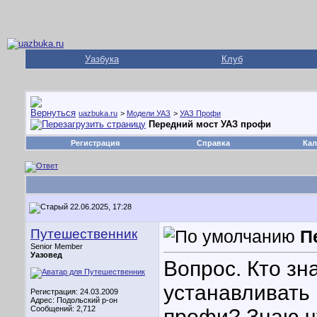
Уазбука
Клуб
uazbuka.ru
>
Модели УАЗ
>
УАЗ Профи
Передний мост УАЗ профи
Регистрация
Справка
Кал
22.06.2025, 17:28
Путешественник
П
Senior Member
Уазовед
Вопрос. Кто зна
устанавливать 
Регистрация: 24.03.2009
Адрес: Подольский р-он
Сообщений: 2,712
профи? Знаю чт