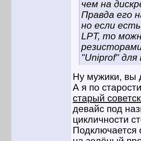
чем на диск
Правда его 
но если ест
LPT, то мож
резисторами
"Uniprof" для
Ну мужики, вы 
А я по старост
старый советс
девайс под наз
цикличности ст
Подключается 
на зелёный про