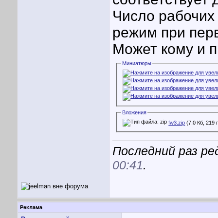
Число рабочих
режим при пер
Может кому и п
Миниатюры
Вложения
fw3.zip
(7.0 Кб, 219
Последний раз ред
00:41
.
Реклама