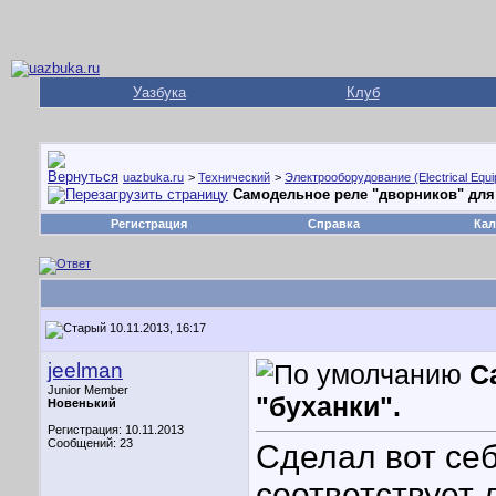
Уазбука
Клуб
uazbuka.ru
>
Технический
>
Электрооборудование (Electrical Equ
Cамодельное реле "дворников" для 
Регистрация
Справка
Кал
10.11.2013, 16:17
jeelman
C
Junior Member
"буханки".
Новенький
Регистрация: 10.11.2013
Сообщений: 23
Сделал вот се
соответствует 