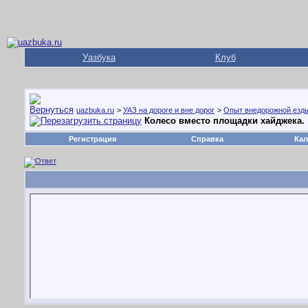
Уазбука
Клуб
uazbuka.ru
>
УАЗ на дороге и вне дорог
>
Опыт внедорожной езд
Колесо вместо площадки хайджека.
Регистрация
Справка
Кал