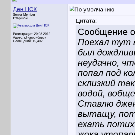
Ден НСК
Senior Member
Старшой
Цитата:
Сообщение 
Регистрация: 20.08.2012
Адрес: г.Новосибирск
Поехал тут в
Сообщений: 15,402
был дождливы
неудачно, ч
попал под ко
склизкий та
водой, вобще
Ставлю джек
вытащу, пот
ехать потих
жека утопает