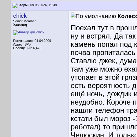
09.03.2026, 19:49
chick
Колес
Senior Member
Уазовед
Поехал тут в прош
ну и встрял. Да та
Регистрация: 01.04.2009
камень попал под к
Адрес: SPb
Сообщений: 6,473
почва пропиталась 
Ставлю джек, дума
там уже можно еха
утопает в этой гря
есть вероятность д
ещё ночь, дождик 
неудобно. Короче п
нашли телефон трак
кстати был мороз -
работал) то пришл
Челюскин.
И только