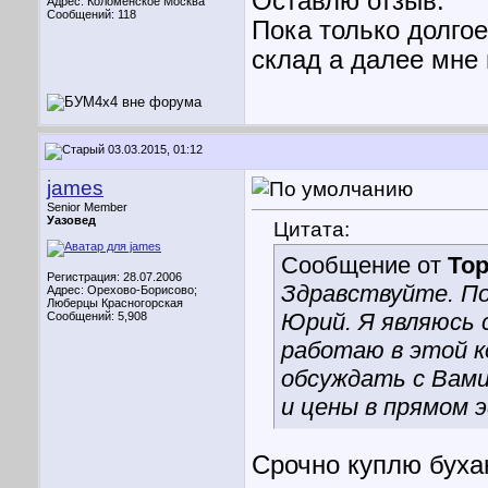
Оставлю отзыв.
Адрес: Коломенское Москва
Сообщений: 118
Пока только долгое
склад а далее мне 
03.03.2015, 01:12
james
Senior Member
Уазовед
Цитата:
Сообщение от
То
Регистрация: 28.07.2006
Здравствуйте. П
Адрес: Орехово-Борисово;
Люберцы Красногорская
Юрий. Я являюсь 
Сообщений: 5,908
работаю в этой к
обсуждать с Вами
и цены в прямом 
Срочно куплю бухан