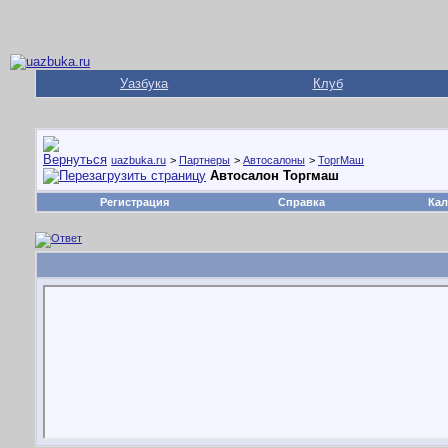
Уазбука
Клуб
uazbuka.ru
>
Партнеры
>
Автосалоны
>
ТоргМаш
Автосалон Торгмаш
Регистрация
Справка
Кал