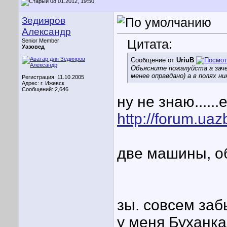
08.01.2012, 19:50
Зедияров
Александр
Цитата:
Senior Member
Уазовед
Сообщение от
UriuB
Объясните пожалуйста а зач
менее оправдано) а в полях н
Регистрация: 11.10.2005
Адрес: г. Ижевск
Сообщений: 2,646
ну не знаю....
http://forum.ua
две машины, обе
зы. совсем заб
у меня Буханка