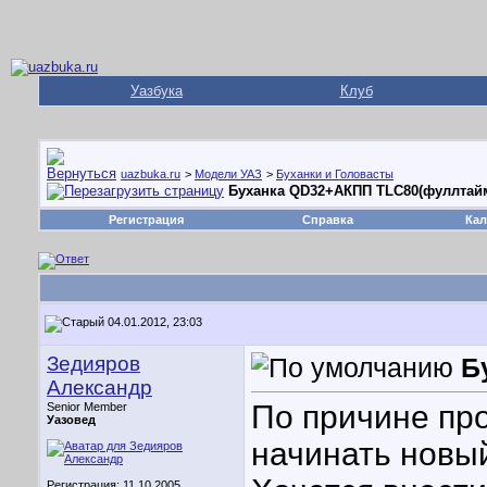
Уазбука
Клуб
uazbuka.ru
>
Модели УАЗ
>
Буханки и Головасты
Буханка QD32+АКПП TLC80(фуллтай
Регистрация
Справка
Кал
04.01.2012, 23:03
Зедияров
Б
Александр
По причине про
Senior Member
Уазовед
начинать новый 
Регистрация: 11.10.2005