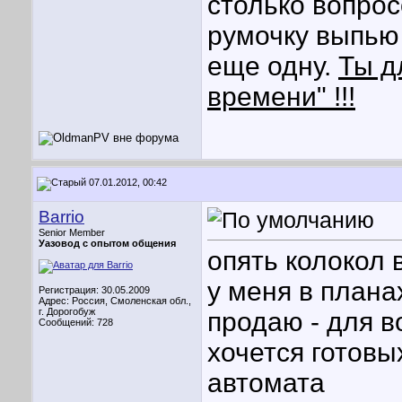
столько вопрос
румочку выпью 
еще одну.
Ты д
времени" !!!
07.01.2012, 00:42
Barrio
Senior Member
Уазовод с опытом общения
опять колокол
у меня в плана
Регистрация: 30.05.2009
Адрес: Россия, Смоленская обл.,
г. Дорогобуж
продаю - для 
Сообщений: 728
хочется готовы
автомата