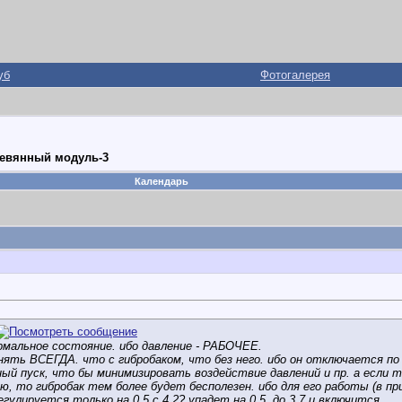
уб
Фотогалерея
еревянный модуль-3
Календарь
ормальное состояние. ибо давление - РАБОЧЕЕ.
онять ВСЕГДА. что с гибробаком, что без него. ибо он отключается 
вный пуск, что бы минимизировать воздействие давлений и пр. а если
ю, то гибробак тем более будет бесполезен. ибо для его работы (в при
гулируется только на 0,5 с 4,2? упадет на 0,5, до 3,7 и включится.