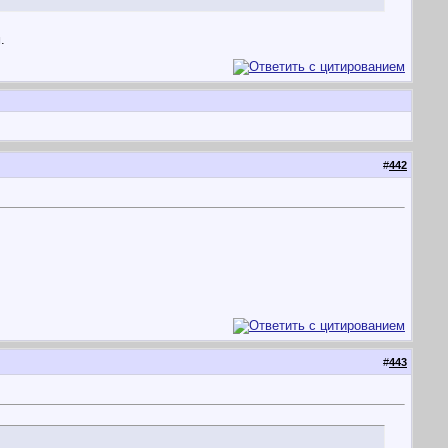
.
#
442
#
443