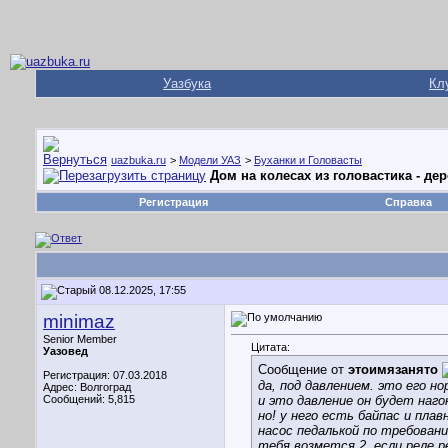
Уазбука
Кл
uazbuka.ru
>
Модели УАЗ
>
Буханки и Головасты
Дом на колесах из головастика - д
Регистрация
Справка
08.12.2025, 17:55
minimaz
Senior Member
Цитата:
Уазовед
Сообщение от
этоимязанято
Регистрация: 07.03.2018
да, под давлением. это его н
Адрес: Волгоград
Сообщений: 5,815
и это давление он будет наг
но! у него есть байпас и пла
насос педалькой по требовани
тебя возмется 2, если реле ре