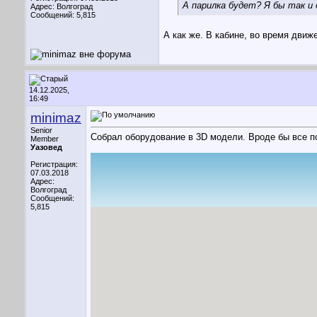
А парилка будет? Я бы так и
Адрес: Волгоград
Сообщений: 5,815
А как же. В кабине, во время дви
14.12.2025,
16:49
minimaz
Senior
Собрал оборудование в 3D модели. Вроде бы все п
Member
Уазовед
Регистрация:
07.03.2018
Адрес:
Волгоград
Сообщений:
5,815