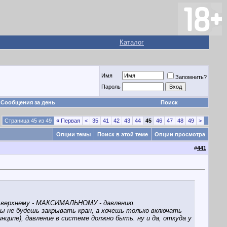
Каталог
Имя
Запомнить?
Пароль
Сообщения за день
Поиск
Страница 45 из 49
«
Первая
<
35
41
42
43
44
45
46
47
48
49
>
Опции темы
Поиск в этой теме
Опции просмотра
#
441
по верхнему - МАКСИМАЛЬНОМУ - давлению.
 ты не будешь закрывать кран, а хочешь только включать
нципе), давление в системе должно быть. ну и да, откуда у