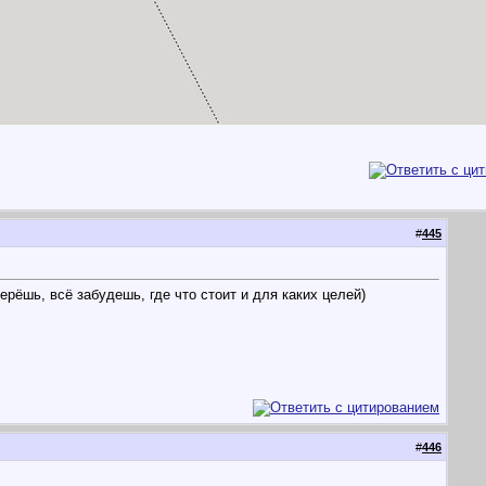
#
445
рёшь, всё забудешь, где что стоит и для каких целей)
#
446