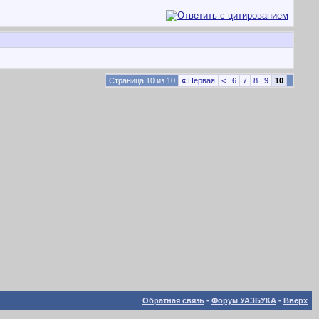
Страница 10 из 10
«
Первая
<
6
7
8
9
10
Обратная связь
-
Форум УАЗБУКА
-
Вверх