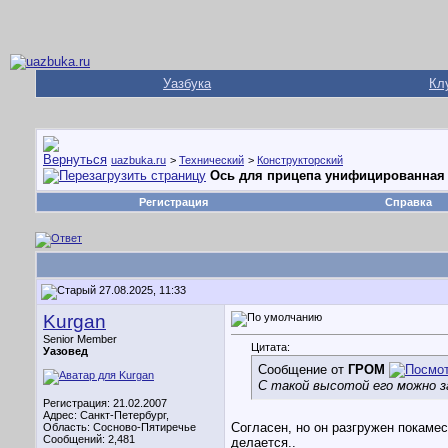
Уазбука
Кл
uazbuka.ru
>
Технический
>
Конструкторский
Ось для прицепа унифицированная
Регистрация
Справка
27.08.2025, 11:33
Kurgan
Senior Member
Цитата:
Уазовед
Сообщение от
ГРОМ
С такой высотой его можно з
Регистрация: 21.02.2007
Адрес: Санкт-Петербург,
Согласен, но он разгружен покамес
Область: Сосново-Пятиречье
Сообщений: 2,481
делается..