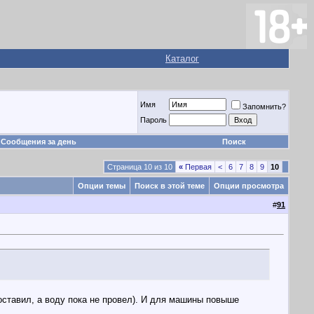
Каталог
Имя
Запомнить?
Пароль
Сообщения за день
Поиск
Страница 10 из 10
«
Первая
<
6
7
8
9
10
Опции темы
Поиск в этой теме
Опции просмотра
#
91
поставил, а воду пока не провел). И для машины повыше