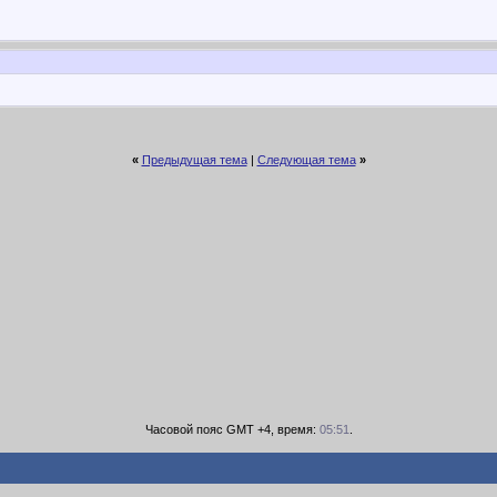
«
Предыдущая тема
|
Следующая тема
»
Часовой пояс GMT +4, время:
05:51
.