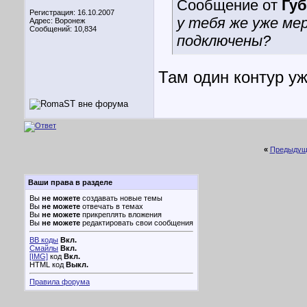
Сообщение от
Гу
Регистрация: 16.10.2007
у тебя же уже ме
Адрес: Воронеж
Сообщений: 10,834
подключены?
Там один контур уж
«
Предыдущ
Ваши права в разделе
Вы
не можете
создавать новые темы
Вы
не можете
отвечать в темах
Вы
не можете
прикреплять вложения
Вы
не можете
редактировать свои сообщения
BB коды
Вкл.
Смайлы
Вкл.
[IMG]
код
Вкл.
HTML код
Выкл.
Правила форума