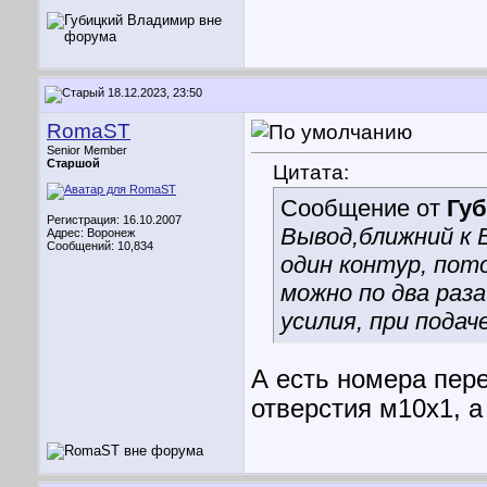
18.12.2023, 23:50
RomaST
Senior Member
Старшой
Цитата:
Сообщение от
Гу
Регистрация: 16.10.2007
Вывод,ближний к В
Адрес: Воронеж
Сообщений: 10,834
один контур, пот
можно по два раз
усилия, при пода
А есть номера пере
отверстия м10х1, а