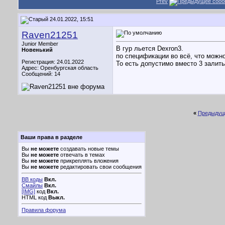
Prev
24.01.2022, 15:51
Raven21251
Junior Member
В гур льется Dexron3.
Новенький
по спецификации во всё, что можно
Регистрация: 24.01.2022
То есть допустимо вместо 3 залить 
Адрес: Оренбургская область
Сообщений: 14
«
Предыдущ
Ваши права в разделе
Вы
не можете
создавать новые темы
Вы
не можете
отвечать в темах
Вы
не можете
прикреплять вложения
Вы
не можете
редактировать свои сообщения
BB коды
Вкл.
Смайлы
Вкл.
[IMG]
код
Вкл.
HTML код
Выкл.
Правила форума