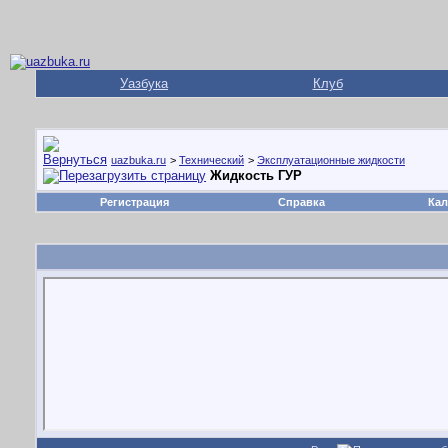
Уазбука
Клуб
uazbuka.ru
>
Технический
>
Эксплуатационные жидкости
Жидкость ГУР
Регистрация
Справка
Кал