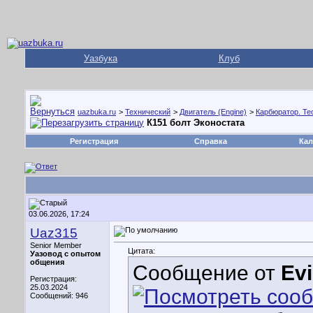
Уазбука
Клуб
uazbuka.ru
>
Технический
>
Двигатель (Engine)
>
Карбюратор. Тео
К151 болт Эконостата
Регистрация
Справка
Кал
03.06.2026, 17:24
Uaz315
Senior Member
Цитата:
Уазовод с опытом
общения
Сообщение от
Ev
Регистрация:
25.03.2024
Сообщений: 946