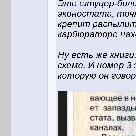
Это штуцер-болт
эконостата, точ
крепит распылите
карбюраторе нах
Ну есть же книги
схеме. И номер 3
которую он гово