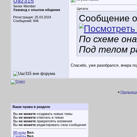
Uaz315
Senior Member
Цитата:
Уазовод с опытом общения
Сообщение 
Регистрация: 25.03.2024
Сообщений: 946
По схеме он
Под телом р
Спасибо, уже разобрался, вчера 
«
Предыдущ
Ваши права в разделе
Вы
не можете
создавать новые темы
Вы
не можете
отвечать в темах
Вы
не можете
прикреплять вложения
Вы
не можете
редактировать свои сообщения
BB коды
Вкл.
Смайлы
Вкл.