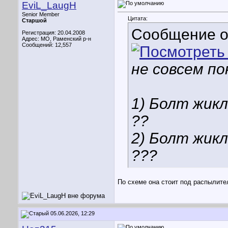
EviL_LaugH
Senior Member
Цитата:
Старшой
Сообщение 
Регистрация: 20.04.2008
Адрес: МО, Раменский р-н
Сообщений: 12,557
не совсем п
1) Болт жикл
??
2) Болт жик
???
По схеме она стоит под распылите
05.06.2026, 12:29