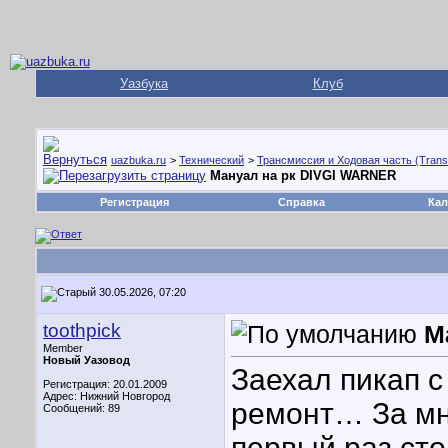
Уазбука
Клуб
uazbuka.ru
>
Технический
>
Трансмиссия и Ходовая часть (Trans
Мануал на рк DIVGI WARNER
Регистрация
Справка
Кал
30.05.2026, 07:20
toothpick
М
Member
Новый Уазовод
Заехал пикап 
Регистрация: 20.01.2009
Адрес: Нижний Новгород
ремонт… За мн
Сообщений: 89
первый раз сто