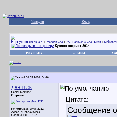
Уазбука
Клуб
uazbuka.ru
>
Модели УАЗ
>
УАЗ Патриот & УАЗ Пикап
>
Мой авто
Куплен патриот 2014
Регистрация
Справка
Кал
08.05.2026, 04:46
Ден НСК
Senior Member
Старшой
Цитата:
Сообщение 
Регистрация: 20.08.2012
Адрес: г.Новосибирск
Сообщений: 15,402