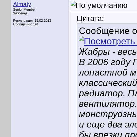
Almaty
Senior Member
Уазовод
Цитата:
Регистрация: 15.02.2013
Сообщений: 141
Сообщение 
Жабры - вес
В 2006 году 
лопастной м
классически
радиатор. П
вентилятор.
монструозны
и еще два э
бы врезки п