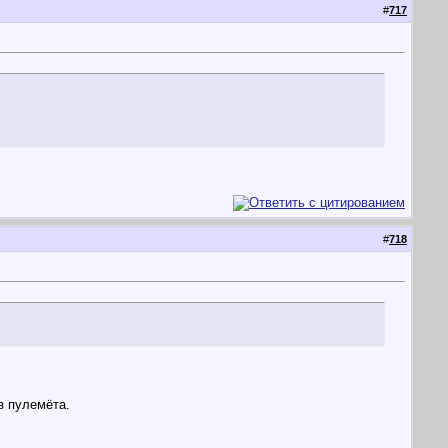
#
717
#
718
з пулемёта.