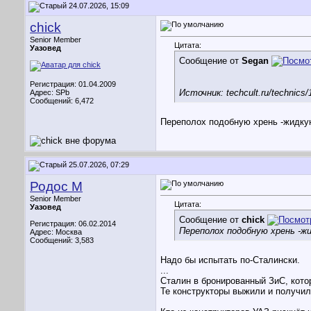
24.07.2026, 15:09
chick
Senior Member
Цитата:
Уазовед
Сообщение от
Segan
Регистрация: 01.04.2009
Источник: techcult.ru/technics/
Адрес: SPb
Сообщений: 6,472
Переполох подобную хрень -жидкую
25.07.2026, 07:29
Родос М
Senior Member
Цитата:
Уазовед
Сообщение от
chick
Регистрация: 06.02.2014
Переполох подобную хрень -жи
Адрес: Москва
Сообщений: 3,583
Надо бы испытать по-Сталински.
...
Сталин в бронированный ЗиС, котор
Те конструкторы выжили и получи