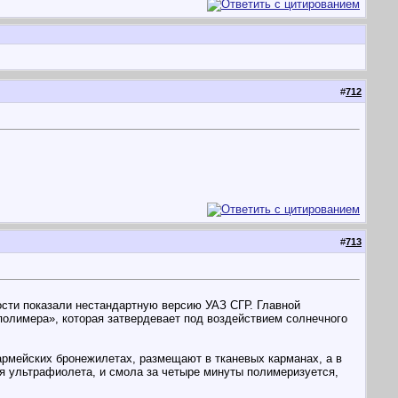
#
712
#
713
сти показали нестандартную версию УАЗ СГР. Главной
полимера», которая затвердевает под воздействием солнечного
рмейских бронежилетах, размещают в тканевых карманах, а в
ия ультрафиолета, и смола за четыре минуты полимеризуется,