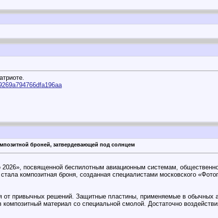
атриоте.
e9269a794766dfa196aa
омпозитной броней, затвердевающей под солнцем
о 2026», посвященной беспилотным авиационным системам, общественно
 стала композитная броня, созданная специалистами московского «Фото
я от привычных решений. Защитные пластины, применяемые в обычных а
 в композитный материал со специальной смолой. Достаточно воздейств