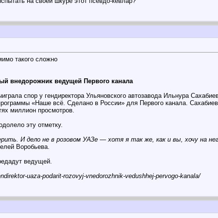
испытать на своей шкуре этот псевдо-кевлар?
 мимо такого сложно
вый внедорожник ведущей Первого канала
грала спор у гендиректора Ульяновского автозавода Ильнура Сахабиева
программы «Наше всё. Сделано в России» для Первого канала. Сахабие
тях миллион просмотров.
одолело эту отметку.
ерить. И дело не в розовом УАЗе — хотя я так же, как и вы, хочу на н
телей Воробьева.
редадут ведущей.
ndirektor-uaza-podarit-rozovyj-vnedorozhnik-vedushhej-pervogo-kanala/