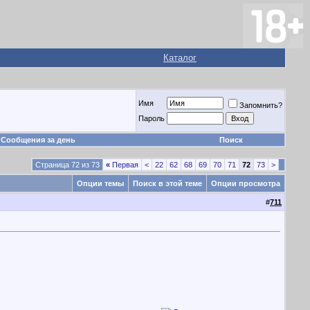
Каталог
Имя
Запомнить?
Пароль
Сообщения за день
Поиск
Страница 72 из 73
«
Первая
<
22
62
68
69
70
71
72
73
>
Опции темы
Поиск в этой теме
Опции просмотра
#
711