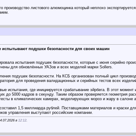
то производство листового алюмоцинка который неплохо экспортируется 
нием.
ске испытывают подушки безопасности для своих машин
ровала испытания подушек безопасности, которые с июня серийно прои
ачены для обновлённых УАЗов и всех моделей марки Sollers.
вления подушек безопасности. На КСБ организован полный цикл производ
ратория для проведения валидационных и серийных тестов всех издели
ые испытания, где инициируется срабатывание эйрбега. В этот момент
 до 5000 кадров в секунду. Таким образом проверяется геометрия раскр
 тесты в климатических камерах, моделирующих мороз и жару в салоне 
составил 1,5 миллиарда рублей. Поставщиками материалов и краски для
локов управления выступают российские компании.
4.07.2026 в
12:12
.