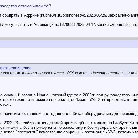
изводство автомобилей УАЗ
обирать в Африке (kubnews.ru/obshchestvo/2023/05/29/uaz-patriot-planiruyu
 могут начать в Африке (iz.ru/1870688/2025-04-14/sborku-avtomobilei-uaz-
новость возникает периодически, УАЗ хочет... договаривается... а п
 сборочный завод в Иране, который где-то с 2002гг. под руководством б
торско-технологического персонала, собирает УАЗ Хантер с двигателями
ются".
по привычке оставшейся от сданного в Китай оборудования для производ
с 2022-23гг. собирают из деталей произведённых только на Глобусе Кита
отниками, а были прикручены по-взрослому и без мусора с сигаретными
 дешевле "построить" качественно собранный автомобиль УАЗ, потому ч