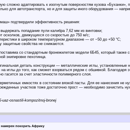
орую сложно адаптировать к изогнутым поверхностям кузова «Буханки», 
лько для автотранспорта, но и для защиты иного оборудования — напри
чмаш» подтвердили эффективность решения:
 выдержать попадание пули калибра 7,62 мм из винтовки;
от осколков, движущихся со скоростью до 750 м/с;
теристики в широком температурном диапазоне — от −50 до +50 °C;
у защитные свойства не снижаются.
поставима со стандартным бронежилетом модели 6Б45, который также с
ой экипировке пехотинца.
гинальная деталь конструкции — металлические иглы, установленные н
 на иглы до того, как сможет взорваться рядом с обшивкой. Благодаря 
о гасится за счет эластичности полимерного слоя.
ерметичных емкостях в состоянии вязкой пасты. Для ее нанесения не 
врежденных участков тоже достаточно прост — необходимо зачистить нуж
-uaz-osnastili-kompozitnoj-bronej
) намерен покорить Африку