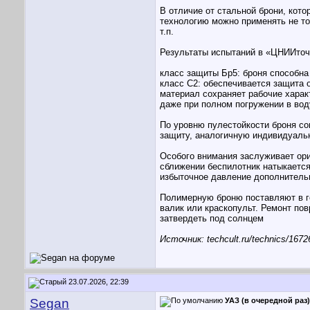
В отличие от стальной брони, кот
технологию можно применять не то
т.п.
Результаты испытаний в «ЦНИИто
класс защиты Бр5: броня способна
класс С2: обеспечивается защита 
материал сохраняет рабочие харак
даже при полном погружении в вод
По уровню пулестойкости броня со
защиту, аналогичную индивидуальн
Особого внимания заслуживает ори
сближении беспилотник натыкается
избыточное давление дополнительн
Полимерную броню поставляют в г
валик или краскопульт. Ремонт по
затвердеть под солнцем
Источник: techcult.ru/technics/16726
23.07.2026, 22:39
Segan
УАЗ (в очередной раз