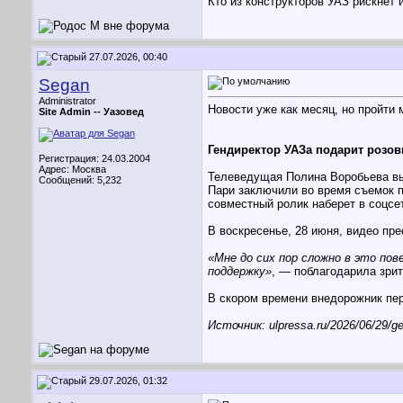
Кто из конструкторов УАЗ рискнёт 
27.07.2026, 00:40
Segan
Administrator
Новости уже как месяц, но пройти
Site Admin --
Уазовед
Гендиректор УАЗа подарит розо
Регистрация: 24.03.2004
Адрес: Москва
Телеведущая Полина Воробьева выи
Сообщений: 5,232
Пари заключили во время съемок 
совместный ролик наберет в соцсе
В воскресенье, 28 июня, видео пре
«Мне до сих пор сложно в это пов
поддержку»
, — поблагодарила зри
В скором времени внедорожник пе
Источник: ulpressa.ru/2026/06/29/ge
29.07.2026, 01:32