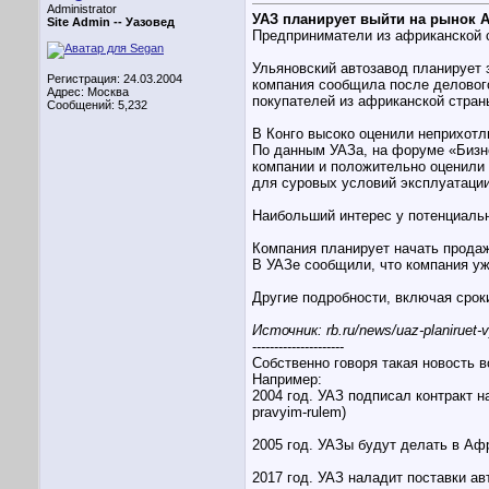
Administrator
УАЗ планирует выйти на рынок А
Site Admin --
Уазовед
Предприниматели из африканской 
Ульяновский автозавод планирует 
Регистрация: 24.03.2004
компания сообщила после деловог
Адрес: Москва
покупателей из африканской стран
Сообщений: 5,232
В Конго высоко оценили неприхот
По данным УАЗа, на форуме «Бизне
компании и положительно оценили
для суровых условий эксплуатации
Наибольший интерес у потенциаль
Компания планирует начать продаж
В УАЗе сообщили, что компания уж
Другие подробности, включая срок
Источник: rb.ru/news/uaz-planiruet-vy
---------------------
Собственно говоря такая новость в
Например:
2004 год. УАЗ подписал контракт на
pravyim-rulem)
2005 год. УАЗы будут делать в Африке
2017 год. УАЗ наладит поставки авт