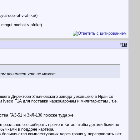
t-sobirat-v-afrike/)
mogut-nachat-v-afrike)
#
715
отом понимает что не может.
ывшего Директора Ульяновского завода уехавшего в Иран со
 Iveco F1A для поставки наркобаронам и милитаристам , т.е.
ства ГАЗ-51 и ЗиЛ-130 похоже туда же.
я реальнее его собирать прямо в Китае чтобы детали были не
 бычками в поддоне картера.
то большинство комплектующих через границу переправлять нет