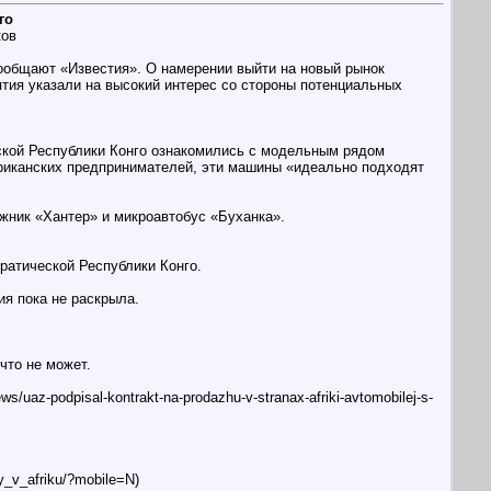
го
ков
сообщают «Известия». О намерении выйти на новый рынок
тия указали на высокий интерес со стороны потенциальных
кой Республики Конго ​​ознакомились с модельным рядом
фриканских предпринимателей, эти машины «идеально подходят
ник «Хантер» и микроавтобус «Буханка».
ратической Республики Конго.
я пока не раскрыла.
что не может.
az-podpisal-kontrakt-na-prodazhu-v-stranax-afriki-avtomobilej-s-
y_v_afriku/?mobile=N)