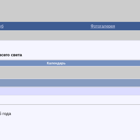
уб
Фотогалерея
сего света
Календарь
6 года