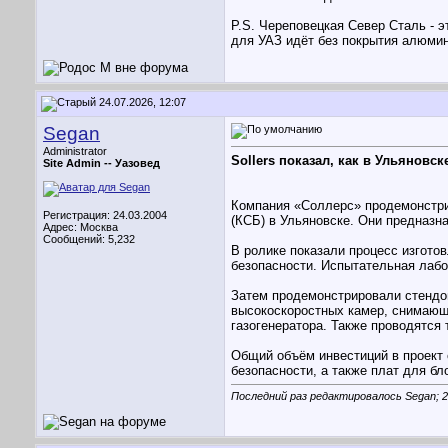
P.S. Череповецкая Север Сталь - э
для УАЗ идёт без покрытия алюми
24.07.2026, 12:07
Segan
Administrator
Sollers показал, как в Ульянов
Site Admin --
Уазовед
Компания «Соллерс» продемонстри
Регистрация: 24.03.2004
(КСБ) в Ульяновске. Они предназн
Адрес: Москва
Сообщений: 5,232
В ролике показали процесс изгото
безопасности. Испытательная лабо
Затем продемонстрировали стендов
высокоскоростных камер, снимающих
газогенератора. Также проводятся
Общий объём инвестиций в проект 
безопасности, а также плат для б
Последний раз редактировалось Segan; 2