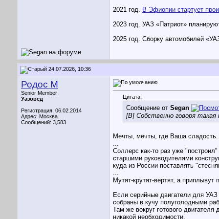
2021 год.
В Эфиопии стартует про
2023 год. УАЗ «Патриот» планируют с
2025 год. Сборку автомобилей «УАЗ»
24.07.2026, 10:36
Родос М
Senior Member
Цитата:
Уазовед
Сообщение от
Segan
Регистрация: 06.02.2014
[B] Собственно говоря такая 
Адрес: Москва
Сообщений: 3,583
Мечты, мечты, где Ваша сладость.
...
Соллерс как-то раз уже "построил"
старшими руководителями конструк
куда из России поставлять "стесня
...
Мутят-крутят-вертят, а приплывут 
Если серийные двигатели для УАЗ 
собраны в кучу полуголодными раб
Там же вокруг готового двигателя
никакой необходимости.