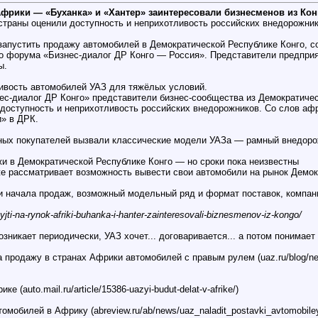
фрики — «Буханка» и «Хантер» заинтересовали бизнесменов из Кон
страны оценили доступность и неприхотливость российских внедорожни
запустить продажу автомобилей в Демократической Республике Конго, 
о форума «Бизнес-диалог ДР Конго — Россия». Представители предприя
ы.
ливость автомобилей УАЗ для тяжёлых условий.
с-диалог ДР Конго» представители бизнес-сообщества из Демократичес
 доступность и неприхотливость российских внедорожников. Со слов а
» в ДРК.
ных покупателей вызвали классические модели УАЗа — рамный внедорож
и в Демократической Республике Конго — но сроки пока неизвестны
е рассматривает возможность вывести свои автомобили на рынок Демок
и начала продаж, возможный модельный ряд и формат поставок, компани
jti-na-rynok-afriki-buhanka-i-hanter-zainteresovali-biznesmenov-iz-kongo/
озникает периодически, УАЗ хочет... договаривается... а потом понимает 
 продажу в странах Африки автомобилей с правым рулем (uaz.ru/blog/news/u
 (auto.mail.ru/article/15386-uazyi-budut-delat-v-afrike/)
омобилей в Африку (abreview.ru/ab/news/uaz_naladit_postavki_avtomobile