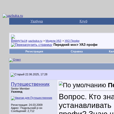
Уазбука
Клуб
uazbuka.ru
>
Модели УАЗ
>
УАЗ Профи
Передний мост УАЗ профи
Регистрация
Справка
Кал
22.06.2025, 17:28
Путешественник
П
Senior Member
Уазовед
Вопрос. Кто зна
устанавливать 
Регистрация: 24.03.2009
Адрес: Подольский р-он
Сообщений: 2,712
профи? Знаю чт