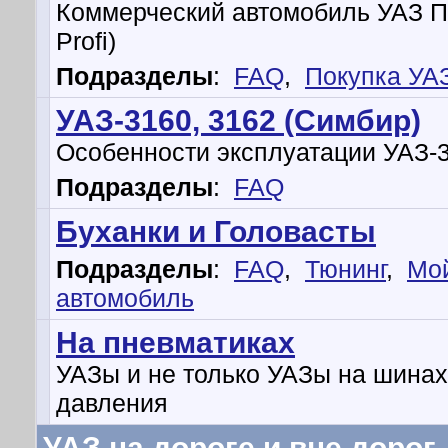
Коммерческий автомобиль УАЗ 
Profi)
Подразделы
:
FAQ
,
Покупка УА
УАЗ-3160, 3162 (Симбир)
Особенности эксплуатации УАЗ-
Подразделы
:
FAQ
Буханки и Головасты
Подразделы
:
FAQ
,
Тюнинг
,
Мо
автомобиль
На пневматиках
УАЗы и не только УАЗы на шинах
давления
УАЗ на дороге и вне дорог