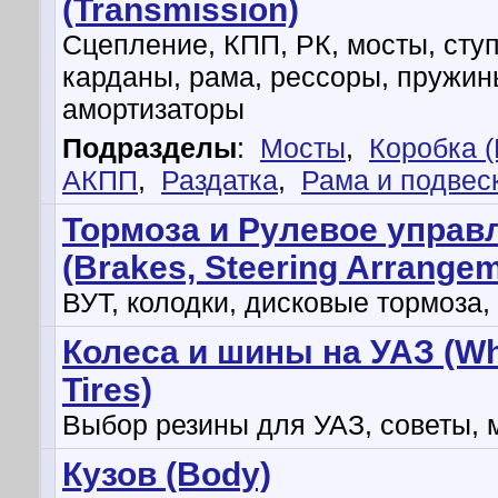
(Transmission)
Сцепление, КПП, РК, мосты, сту
карданы, рама, рессоры, пружин
амортизаторы
Подразделы
:
Мосты
,
Коробка 
АКПП
,
Раздатка
,
Рама и подвес
Тормоза и Рулевое управ
(Brakes, Steering Arrange
ВУТ, колодки, дисковые тормоза,
Колеса и шины на УАЗ (Wh
Tires)
Выбор резины для УАЗ, советы, 
Кузов (Body)