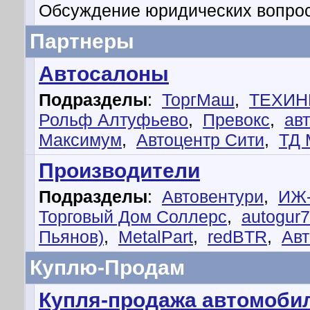
Обсуждение юридических вопрос
Партнеры
Автосалоны
Подразделы
:
ТоргМаш
,
ТЕХИН
Рольф Алтуфьево
,
Превокс
,
ав
Максимум
,
Автоцентр Сити
,
ТД 
Производители
Подразделы
:
Автовентури
,
ИЖ
Торговый Дом Соллерс
,
autogur
Пьянов)
,
MetalPart
,
redBTR
,
Авт
Куплю-Продам
Купля-продажа автомобил