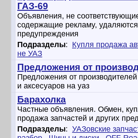
ГАЗ-69
Объявления, не соответствующи
содержащие рекламу, удаляются
предупреждения
Подразделы
:
Купля продажа а
не УАЗ
Предложения от произво
Предложения от производителей
и аксесуаров на уаз
Барахолка
Частные объявления. Обмен, куп
продажа запчастей и других пре
Подразделы
:
УАЗовские запчас
разбор
,
Шины и диски
,
OFF-Roa