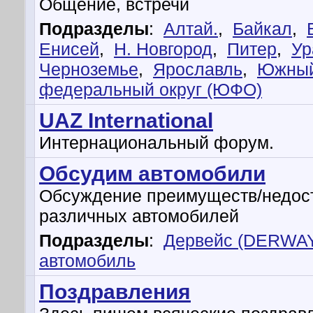
Общение, встречи
Подразделы
:
Алтай.
,
Байкал
,
Енисей
,
Н. Новгород
,
Питер
,
Ур
Черноземье
,
Ярославль
,
Южны
федеральный округ (ЮФО)
UAZ International
Интернациональный форум.
Обсудим автомобили
Обсуждение преимуществ/недос
различных автомобилей
Подразделы
:
Дервейс (DERWA
автомобиль
Поздравления