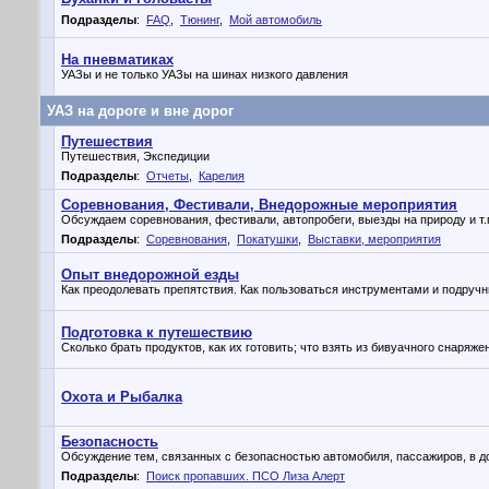
Подразделы
:
FAQ
,
Тюнинг
,
Мой автомобиль
На пневматиках
УАЗы и не только УАЗы на шинах низкого давления
УАЗ на дороге и вне дорог
Путешествия
Путешествия, Экспедиции
Подразделы
:
Отчеты
,
Карелия
Соревнования, Фестивали, Внедорожные мероприятия
Обсуждаем соревнования, фестивали, автопробеги, выезды на природу и т.
Подразделы
:
Соревнования
,
Покатушки
,
Выставки, мероприятия
Опыт внедорожной езды
Как преодолевать препятствия. Как пользоваться инструментами и подруч
Подготовка к путешествию
Сколько брать продуктов, как их готовить; что взять из бивуачного снаряжен
Охота и Рыбалка
Безопасность
Обсуждение тем, связанных с безопасностью автомобиля, пассажиров, в дор
Подразделы
:
Поиск пропавших. ПСО Лиза Алерт