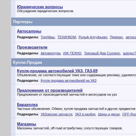
Юридические вопросы
Обсуждение юридических вопросов.
Партнеры
Автосалоны
Подразделы
:
ТоргМаш
,
ТЕХИНКОМ
,
Рольф Алтуфьево
,
Превокс
,
автох
Производители
Подразделы
:
Автовентури
,
ИЖ-ТЕХНО
,
Торговый Дом Соллерс
,
autogur
Куплю-Продам
Купля-продажа автомобилей УАЗ, ГАЗ-69
Объявления, не соответствующие теме или содержащие рекламу, удаляютс
Подразделы
:
Купля продажа автомобилей не УАЗ
Предложения от производителей
Предложения от производителей запчастей и аксесуаров на уаз
Барахолка
Частные объявления. Обмен, купля-продажа запчастей и других предметов
Подразделы
:
УАЗовские запчасти
,
УАЗ в разбор
,
Шины и диски
,
OFF-Ro
Магазины
Магазины запчастей, off-road аттрибутики, сопутствующих товаров.