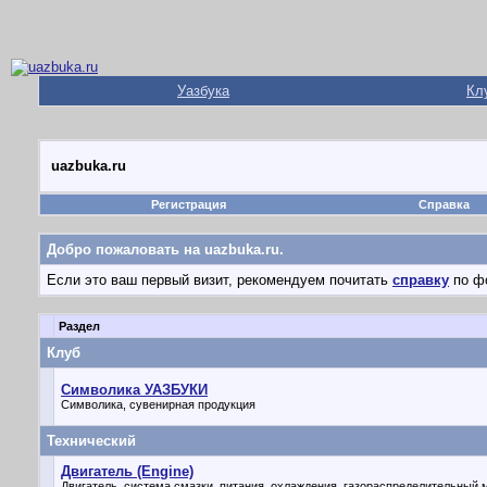
Уазбука
Кл
uazbuka.ru
Регистрация
Справка
Добро пожаловать на uazbuka.ru.
Если это ваш первый визит, рекомендуем почитать
справку
по ф
Раздел
Клуб
Символика УАЗБУКИ
Символика, сувенирная продукция
Технический
Двигатель (Engine)
Двигатель, система смазки, питания, охлаждения, газораспределительный м