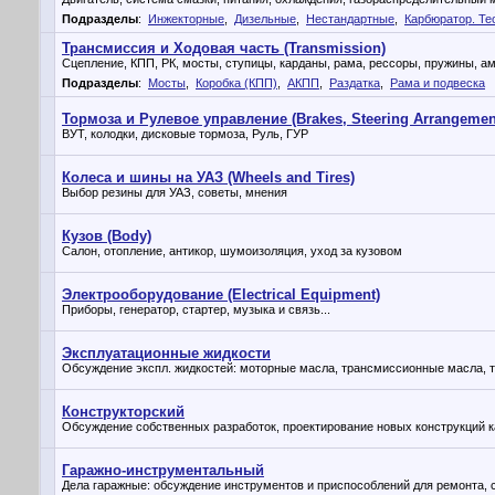
Подразделы
:
Инжекторные
,
Дизельные
,
Нестандартные
,
Карбюратор. Тео
Трансмиссия и Ходовая часть (Transmission)
Сцепление, КПП, РК, мосты, ступицы, карданы, рама, рессоры, пружины, а
Подразделы
:
Мосты
,
Коробка (КПП)
,
АКПП
,
Раздатка
,
Рама и подвеска
Тормоза и Рулевое управление (Brakes, Steering Arrangemen
ВУТ, колодки, дисковые тормоза, Руль, ГУР
Колеса и шины на УАЗ (Wheels and Tires)
Выбор резины для УАЗ, советы, мнения
Кузов (Body)
Салон, отопление, антикор, шумоизоляция, уход за кузовом
Электрооборудование (Electrical Equipment)
Приборы, генератор, стартер, музыка и связь...
Эксплуатационные жидкости
Обсуждение экспл. жидкостей: моторные масла, трансмиссионные масла, то
Конструкторский
Обсуждение собственных разработок, проектирование новых конструкций к
Гаражно-инструментальный
Дела гаражные: обсуждение инструментов и приспособлений для ремонта, с