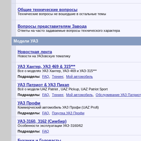
Общие технические вопросы
Технические вопросы не вошедшие в остальные темы
Вопросы представителям Завода
Ответы на часто задаваемые вопросы технического характера
Модели УАЗ
Новостная лента
Новости на УАЗовскую тематику
УАЗ Хантер, УАЗ 469 & 315***
Все о моделях УАЗ Хантер, УАЗ-469 и УАЗ-315***
Подразделы
:
FAQ
,
Тюнинг
,
Мой автомобиль
УАЗ Патриот & УАЗ Пикап
Всё о модели UAZ Patriot , UAZ Pickup, UAZ Patriot Sport
Подразделы
:
FAQ
,
Тюнинг
,
Мой автомобиль
,
Обслуживание УАЗ Патриот
УАЗ Профи
Коммерческий автомобиль УАЗ Профи (UAZ Profi)
Подразделы
:
FAQ
,
Покупка УАЗ Профи
УАЗ-3160, 3162 (Симбир)
Особенности эксплуатации УАЗ-3160/62
Подразделы
:
FAQ
Буханки и Головасты