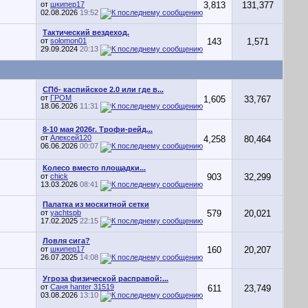
от
шкипер17
3,813
131,377
02.08.2026
19:52
Тактический вездеход.
от
solomon01
143
1,571
29.09.2024
20:13
СПб- каспийское 2.0 или где в...
от
ГРОМ
1,605
33,767
18.06.2026
11:31
8-10 мая 2026г. Трофи-рейд...
от
Алексей120
4,258
80,464
06.06.2026
00:07
Колесо вместо площадки...
от
chick
903
32,299
13.03.2026
08:41
Палатка из москитной сетки
от
yachtspb
579
20,021
17.02.2025
22:15
Ловля сига?
от
шкипер17
160
20,207
26.07.2025
14:08
Угроза физической расправой:...
от
Саня hanter 31519
611
23,749
03.08.2026
13:10