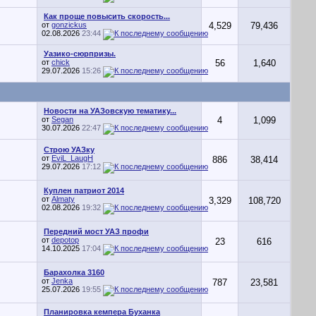
Как проще повысить скорость...
от
gonzickus
4,529
79,436
02.08.2026
23:44
Уазико-сюрпризы.
от
chick
56
1,640
29.07.2026
15:26
Новости на УАЗовскую тематику...
от
Segan
4
1,099
30.07.2026
22:47
Строю УАЗку
от
EviL_LaugH
886
38,414
29.07.2026
17:12
Куплен патриот 2014
от
Almaty
3,329
108,720
02.08.2026
19:32
Передний мост УАЗ профи
от
depotop
23
616
14.10.2025
17:04
Барахолка 3160
от
Jenka
787
23,581
25.07.2026
19:55
Планировка кемпера Буханка