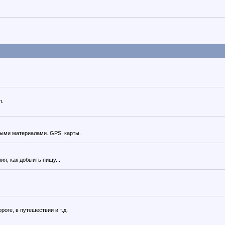
п.
ными материалами. GPS, карты.
ия; как добыить пищу...
оге, в путешествии и т.д.