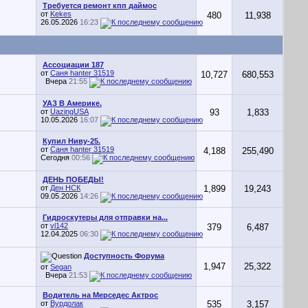
Требуется ремонт кпп даймос
от
Kekes
480
11,938
26.05.2026
16:23
Ассоциации 187
от
Саня hanter 31519
10,727
680,553
Вчера
21:55
УАЗ В Америке.
от
UazingUSA
93
1,833
10.05.2026
16:07
Купил Ниву-25.
от
Саня hanter 31519
4,188
255,490
Сегодня
00:56
ДЕНЬ ПОБЕДЫ!
от
Ден НСК
1,899
19,243
09.05.2026
14:26
Гидроскутеры для отправки на...
от
vl142
379
6,487
12.04.2025
06:30
Доступность Форума
1,947
25,322
от
Segan
Вчера
21:53
Водитель на Мерседес Актрос
от
Вурдолак
535
3,157