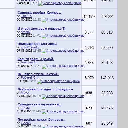
14,494
389,877
Сегодня
02:14
Сливные пробки -Корпус...
от
Uaz315
12,179
223,991
03.08.2026
11:20
И снова дисковые тормоза (3)
от
hromoi
3,744
69,518
06.07.2026
14:41
Подскажите вылет диска
от
sergei-korda
4,793
92,590
07.06.2026
15:18
Задняя дверь с рамой.
от
Алексей88
4,845
89,126
04.08.2026
11:31
Не нашел ответа на свой...
от
РобертНСК
6,979
142,013
Вчера
09:07
Любителям присадок посвещается
от
Mayor
838
28,263
14.04.2026
07:39
Самодельный единичный...
от
ГРОМ
623
26,476
18.06.2026
23:45
Постройка гаража! Вопросы...
от
CAA68
607
25,549
27.07.2026
21:44