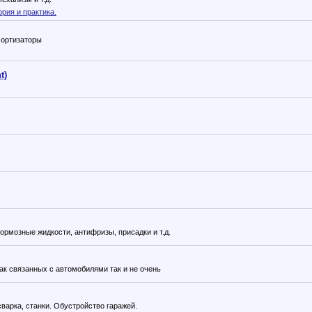
рия и практика.
мортизаторы
t)
рмозные жидкости, антифризы, присадки и т.д.
ак связанных с автомобилями так и не очень
варка, станки. Обустройство гаражей.