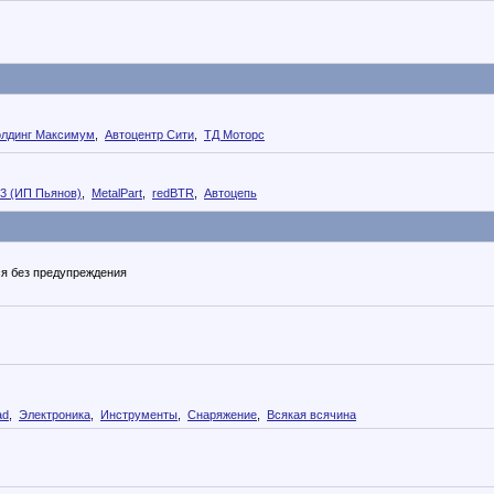
олдинг Максимум
,
Автоцентр Сити
,
ТД Моторс
73 (ИП Пьянов)
,
MetalPart
,
redBTR
,
Автоцепь
я без предупреждения
ad
,
Электроника
,
Инструменты
,
Снаряжение
,
Всякая всячина