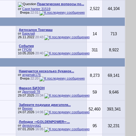
Практические вопросы по...
2,522
44,104
от
Саня hanter 31519
Вчера
22:01
Автосалон Торгмаш
от
Барклай
14
713
26.11.2022
20:43
События
от
ГРОМ
311
8,922
10.05.2026
20:40
Намечается несколько буханок...
от
argamak176
8,273
69,141
Вчера
22:20
Фаркоп БИЗОН
от
Дмитрий 78
59
9,646
29.07.2025
20:34
Заберите подушки двигателя...
от
Beeper
52,460
393,341
24.07.2026
14:06
Лебедки -=GOLDENPOWER=-...
от
denistoyota1
95
32,231
07.01.2026
16:05