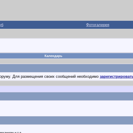
уб
Фотогалерея
Календарь
оруму. Для размещения своих сообщений необходимо
зарегистрироват
еханизм и т.д.