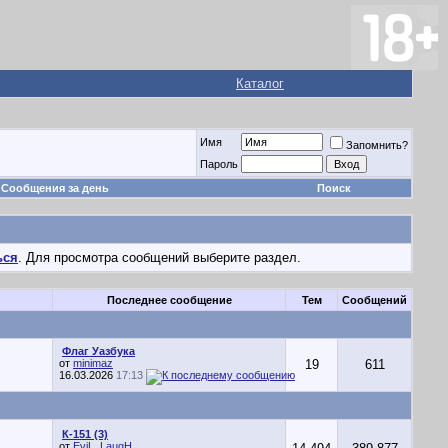
Каталог
Имя
Запомнить?
Пароль
Сообщения за день
Поиск
ься
. Для просмотра сообщений выберите раздел.
Последнее сообщение
Тем
Сообщений
Флаг Уазбука
от
minimaz
19
611
16.03.2026
17:13
К-151 (3)
от
EviL_LaugH