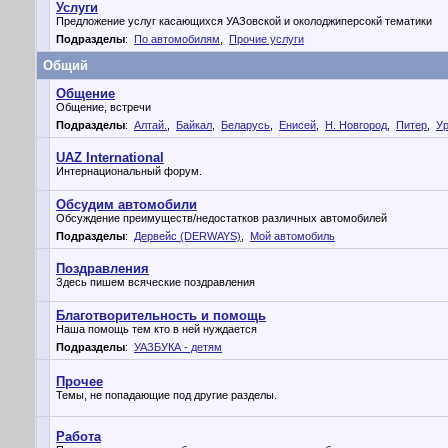
Услуги
Предложение услуг касающихся УАЗовской и околоджиперсокй тематики
Подразделы
:
По автомобилям
,
Прочие услуги
Общий
Общение
Общение, встречи
Подразделы
:
Алтай.
,
Байкал
,
Беларусь
,
Енисей
,
Н. Новгород
,
Питер
,
У
UAZ International
Интернациональный форум.
Обсудим автомобили
Обсуждение преимуществ/недостатков различных автомобилей
Подразделы
:
Дервейс (DERWAYS)
,
Мой автомобиль
Поздравления
Здесь пишем всяческие поздравления
Благотворительность и помощь
Наша помощь тем кто в ней нуждается
Подразделы
:
УАЗБУКА - детям
Прочее
Темы, не попадающие под другие разделы.
Работа