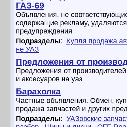
ГАЗ-69
Объявления, не соответствующи
содержащие рекламу, удаляются
предупреждения
Подразделы
:
Купля продажа а
не УАЗ
Предложения от произво
Предложения от производителей
и аксесуаров на уаз
Барахолка
Частные объявления. Обмен, куп
продажа запчастей и других пре
Подразделы
:
УАЗовские запчас
разбор
,
Шины и диски
,
OFF-Roa