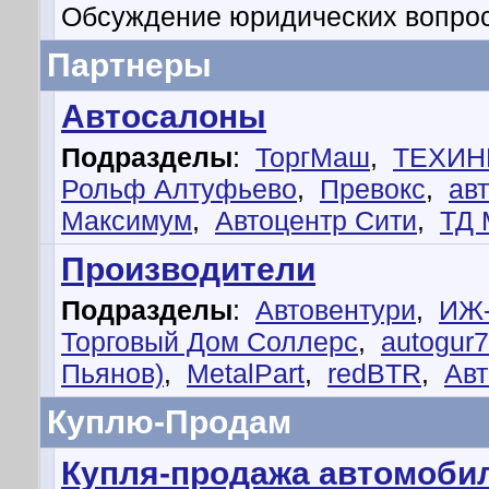
Обсуждение юридических вопрос
Партнеры
Автосалоны
Подразделы
:
ТоргМаш
,
ТЕХИН
Рольф Алтуфьево
,
Превокс
,
ав
Максимум
,
Автоцентр Сити
,
ТД 
Производители
Подразделы
:
Автовентури
,
ИЖ
Торговый Дом Соллерс
,
autogur
Пьянов)
,
MetalPart
,
redBTR
,
Авт
Куплю-Продам
Купля-продажа автомобил