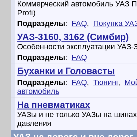
Коммерческий автомобиль УАЗ 
Profi)
Подразделы
:
FAQ
,
Покупка УА
УАЗ-3160, 3162 (Симбир)
Особенности эксплуатации УАЗ-
Подразделы
:
FAQ
Буханки и Головасты
Подразделы
:
FAQ
,
Тюнинг
,
Мо
автомобиль
На пневматиках
УАЗы и не только УАЗы на шинах
давления
УАЗ на дороге и вне дорог