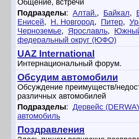
Общение, встречи
Подразделы
:
Алтай.
,
Байкал
,
Енисей
,
Н. Новгород
,
Питер
,
Ур
Черноземье
,
Ярославль
,
Южны
федеральный округ (ЮФО)
UAZ International
Интернациональный форум.
Обсудим автомобили
Обсуждение преимуществ/недос
различных автомобилей
Подразделы
:
Дервейс (DERWA
автомобиль
Поздравления