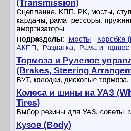
(Transmission)
Сцепление, КПП, РК, мосты, сту
карданы, рама, рессоры, пружин
амортизаторы
Подразделы
:
Мосты
,
Коробка 
АКПП
,
Раздатка
,
Рама и подвес
Тормоза и Рулевое управ
(Brakes, Steering Arrange
ВУТ, колодки, дисковые тормоза,
Колеса и шины на УАЗ (Wh
Tires)
Выбор резины для УАЗ, советы, 
Кузов (Body)