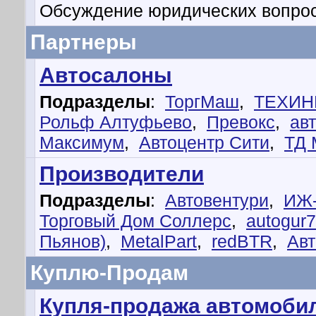
Обсуждение юридических вопрос
Партнеры
Автосалоны
Подразделы
:
ТоргМаш
,
ТЕХИН
Рольф Алтуфьево
,
Превокс
,
ав
Максимум
,
Автоцентр Сити
,
ТД 
Производители
Подразделы
:
Автовентури
,
ИЖ
Торговый Дом Соллерс
,
autogur
Пьянов)
,
MetalPart
,
redBTR
,
Авт
Куплю-Продам
Купля-продажа автомобил