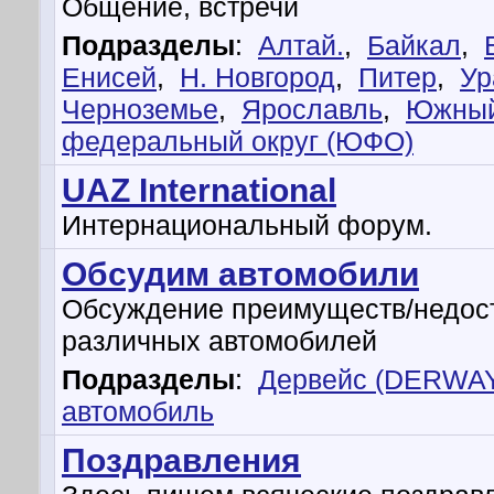
Общение, встречи
Подразделы
:
Алтай.
,
Байкал
,
Енисей
,
Н. Новгород
,
Питер
,
Ур
Черноземье
,
Ярославль
,
Южны
федеральный округ (ЮФО)
UAZ International
Интернациональный форум.
Обсудим автомобили
Обсуждение преимуществ/недос
различных автомобилей
Подразделы
:
Дервейс (DERWA
автомобиль
Поздравления