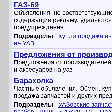
ГАЗ-69
Объявления, не соответствующи
содержащие рекламу, удаляются
предупреждения
Подразделы
:
Купля продажа а
не УАЗ
Предложения от произво
Предложения от производителей
и аксесуаров на уаз
Барахолка
Частные объявления. Обмен, куп
продажа запчастей и других пре
Подразделы
:
УАЗовские запчас
разбор
,
Шины и диски
,
OFF-Roa