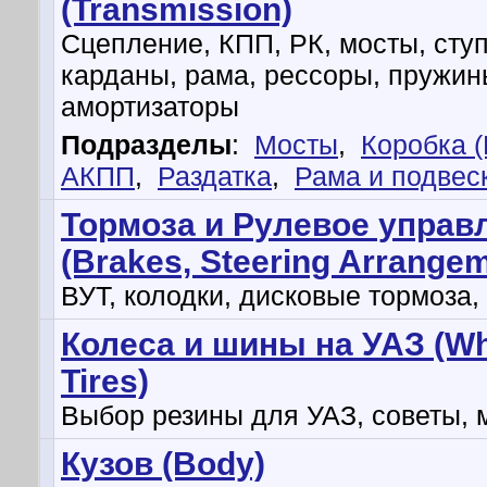
(Transmission)
Сцепление, КПП, РК, мосты, сту
карданы, рама, рессоры, пружин
амортизаторы
Подразделы
:
Мосты
,
Коробка 
АКПП
,
Раздатка
,
Рама и подвес
Тормоза и Рулевое управ
(Brakes, Steering Arrange
ВУТ, колодки, дисковые тормоза,
Колеса и шины на УАЗ (Wh
Tires)
Выбор резины для УАЗ, советы, 
Кузов (Body)