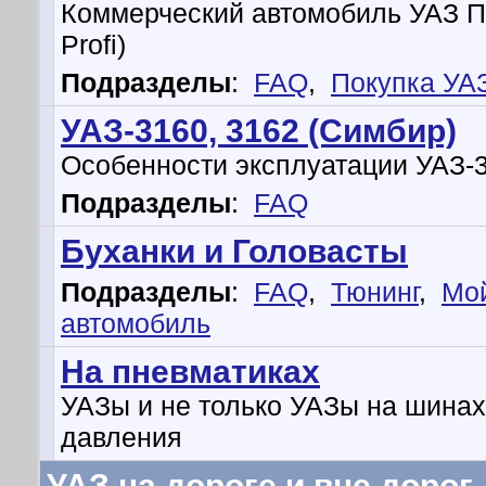
Коммерческий автомобиль УАЗ 
Profi)
Подразделы
:
FAQ
,
Покупка УА
УАЗ-3160, 3162 (Симбир)
Особенности эксплуатации УАЗ-
Подразделы
:
FAQ
Буханки и Головасты
Подразделы
:
FAQ
,
Тюнинг
,
Мо
автомобиль
На пневматиках
УАЗы и не только УАЗы на шинах
давления
УАЗ на дороге и вне дорог