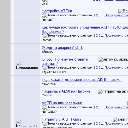
Livsi
Настройка ATEcu
(
1
2
3
...
Последняя стр
RomaST
Как лучше настроить управление АКПП a340f дл
бездорожья?
(
1
2
3
...
Последняя стр
RomaST
Уходит в аварию АКПП.
айратос
Опрос:
Почему не ставите
автомат?
(
1
2
3
...
Последняя стр
ТД УАЗ МОТОРС
Подскажите где ремонтировать АКПП патриот
нехочуха
Накрылась 6L50 на Патрике
Corvair
АКПП на нижневальник
(
1
2
3
...
Последняя стр
NeFOuND
Патриоту с АКПП быть!
(
1
2
3
...
Последняя стр