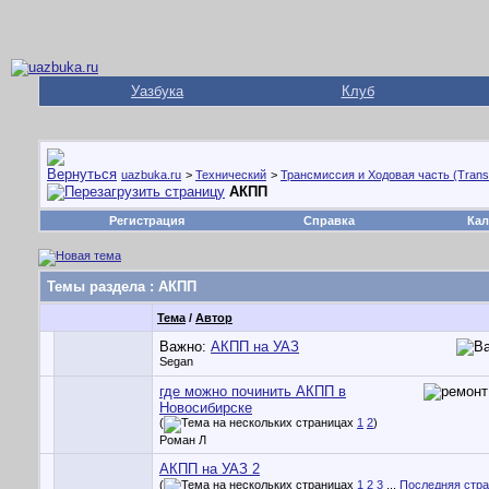
Уазбука
Клуб
uazbuka.ru
>
Технический
>
Трансмиссия и Ходовая часть (Trans
АКПП
Регистрация
Справка
Кал
Темы раздела
: АКПП
Тема
/
Автор
Важно:
АКПП на УАЗ
Segan
где можно починить АКПП в
Новосибирске
(
1
2
)
Роман Л
АКПП на УАЗ 2
(
1
2
3
...
Последняя стр