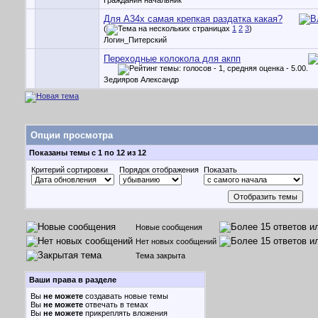
Гражданин начальник
Для A34x самая крепкая раздатка какая?
(
1
2
3
)
Логин_Питерский
Переходные колокола для акпп
Зедияров Александр
Опции просмотра
Показаны темы с 1 по 12 из 12
Критерий сортировки
Порядок отображения
Показать
Новые сообщения
Нет новых сообщений
Тема закрыта
Ваши права в разделе
Вы
не можете
создавать новые темы
Вы
не можете
отвечать в темах
Вы
не можете
прикреплять вложения