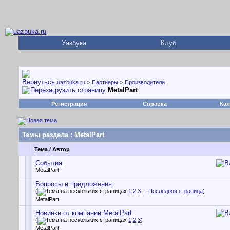
Уазбука
Клуб
uazbuka.ru
>
Партнеры
>
Производители
MetalPart
Регистрация
Справка
Кал
Темы раздела
: MetalPart
Тема
/
Автор
События
MetalPart
Вопросы и предложения
(
1
2
3
...
Последняя страница
)
MetalPart
Новинки от компании MetalPart
(
1
2
3
)
MetalPart