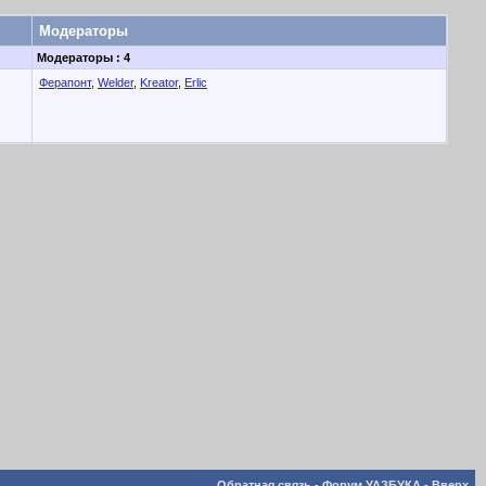
Модераторы
Модераторы : 4
Ферапонт
,
Welder
,
Kreator
,
Erlic
Обратная связь
-
Форум УАЗБУКА
-
Вверх