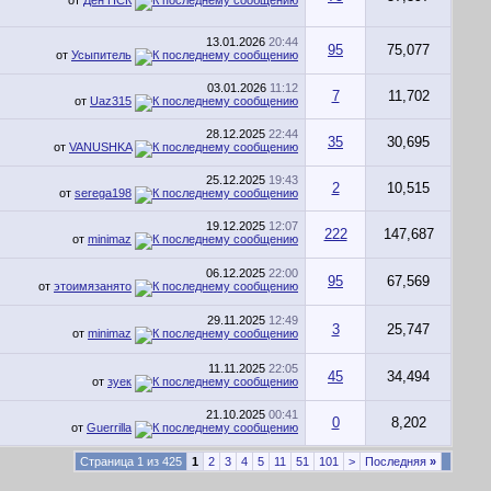
от
Ден НСК
13.01.2026
20:44
95
75,077
от
Усыпитель
03.01.2026
11:12
7
11,702
от
Uaz315
28.12.2025
22:44
35
30,695
от
VANUSHKA
25.12.2025
19:43
2
10,515
от
serega198
19.12.2025
12:07
222
147,687
от
minimaz
06.12.2025
22:00
95
67,569
от
этоимязанято
29.11.2025
12:49
3
25,747
от
minimaz
11.11.2025
22:05
45
34,494
от
зуек
21.10.2025
00:41
0
8,202
от
Guerrilla
Страница 1 из 425
1
2
3
4
5
11
51
101
>
Последняя
»