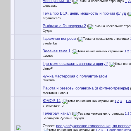
Ассоциации 187
(
1
2
шелудько
Тема про ВСХ, цепи, мощность и прочий флуд
(
argamak176
Рыбалка с Гонзикусом-2
(
Судак
Гаражные вопросы
(
vvedenka
Зелёная тема 1
(
1
2
CAA68
Где можно заказать запчасти оригу?
(
dampP
нужна мастерская с полуавтоматом
Guerrilla
Работа и резервы организма (и фитнес-трекеры)
МестамиСноваЯ
ЮМОР-14
(
1
2
3
...
По
этоимязанято
Телеграм канал
(
1
2
Баланиров Руслан Елеукул
Опрос:
все уазбуковское голосование, по вопро
(
1
2
3
...
Последняя стр