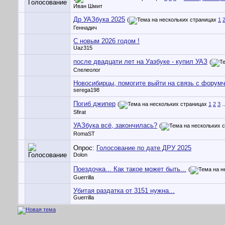
Иван Шмит
Др УАЗбука 2025
(
1
Геннадич
С новым 2026 годом !
Uaz315
после двадцати лет на Уазбуке - купил УАЗ
(
Спелеолог
Новосибирцы, помогите выйти на связь с форум
serega198
Погиб джипер
(
1
2
3
.
Sfirat
УАЗбука всё, закончилась?
(
RomaST
Опрос:
Голосование по дате ДРУ 2025
Dolon
Поездочка... Как такое может быть...
(
Guerrilla
Убитая раздатка от 3151 нужна...
Guerrilla