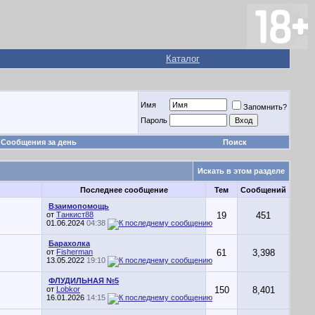
Каталог
Имя
Запомнить?
Пароль
Сообщения за день
Поиск
Искать в этом разделе
Последнее сообщение
Тем
Сообщений
Взаимопомощь
от
Танкист88
19
451
01.06.2024
04:38
Барахолка
от
Fisherman
61
3,398
13.05.2022
19:10
ФЛУДИЛЬНАЯ №5
от
Lobkor
150
8,401
16.01.2026
14:15