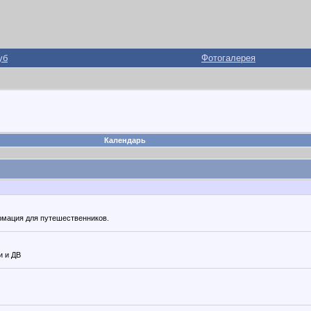
уб
Фотогалерея
Календарь
рмация для путешественников.
и и ДВ