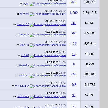
Сегодня
06:02
443
241,618
от
зуек
04.08.2026
20:09
6,090
2,691,915
от
new469
04.08.2026
19:41
260
67,140
от
шкипер17
02.08.2026
10:21
209
177,505
от
Denis75
30.07.2026
22:40
1,011
529,614
от
Vlad_ru
22.06.2026
01:21
12
10,801
от
ГРОМ
12.05.2026
21:09
0
8,799
от
Guerrilla
19.04.2026
22:49
693
188,963
от
minimaz
12.04.2026
18:23
468
411,784
от
VANUSHKA
12.04.2026
18:18
90
52,291
от
gonzickus
19.01.2026
10:33
75
57,397