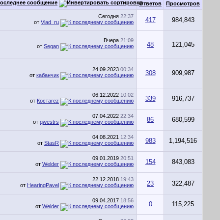
оследнее сообщение
Ответов
Просмотров
Сегодня
22:37
417
984,843
от
Vlad_ru
Вчера
21:09
48
121,045
от
Segan
24.09.2023
00:34
308
909,987
от
кабанчик
06.12.2022
10:02
339
916,737
от
Костаrez
07.04.2022
22:34
86
680,599
от
qwestrs
04.08.2021
12:34
983
1,194,516
от
StasR
09.01.2019
20:51
154
843,083
от
Welder
22.12.2018
19:43
23
322,487
от
HearingPavel
09.04.2017
18:56
0
115,225
от
Welder