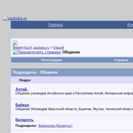
Уазбука
Кл
uazbuka.ru
>
Общий
Общение
Регистрация
Справка
Подразделы
: Общение
Раздел
Алтай.
Общение уазоводов Алтайского края и Республики Алтай. Интересная инфо
Байкал
Общение УАЗоводов Иркутской области, Бурятии, Якутии, Читинской област
Беларусь
Подразделы
:
Барахолка (Беларусь)