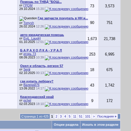
Помощь по ТНВД "БОШ...
от
ГРОМ
73
3,573
29.10.2024
15:20
Где запчасти покупать в НН и...
90
751
от
Tonysh
26.02.2024
12:26
авто-юридическая помощь
от
EviL_LaugH
1,673
21,738
01.10.2025
12:01
Б А Р А Х О Л К А - У Р А Л
от
игорь 73
253
6,995
08.09.2023
10:39
Орел и область, регион 57
от
Serjjj
18
675
02.10.2025
00:13
где купить лебёдку?
от
Валерий76
43
1,742
13.09.2022
14:17
Краснодарский край
от
pchel
9
172
02.03.2023
18:10
Страница 1 из 425
1
2
3
4
5
11
51
101
>
Последняя
»
Опции раздела
Искать в этом разделе