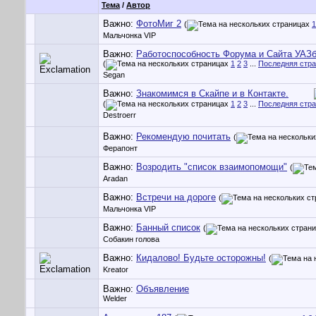
Тема
/
Автор
Важно:
ФотоМиг 2
(
1
Мальчонка VIP
Важно:
Работоспособность Форума и Сайта УАЗ
(
1
2
3
...
Последняя стр
Segan
Важно:
Знакомимся в Скайпе и в Контакте.
(
1
2
3
...
Последняя стр
Destroerr
Важно:
Рекомендую почитать
(
Ферапонт
Важно:
Возродить "список взаимопомощи"
(
Aradan
Важно:
Встречи на дороге
(
Мальчонка VIP
Важно:
Банный список
(
Собакин голова
Важно:
Кидалово! Будьте осторожны!
(
Kreator
Важно:
Объявление
Welder