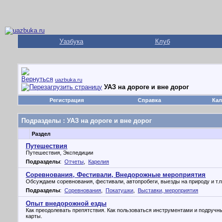
Уазбука
Клуб
uazbuka.ru
УАЗ на дороге и вне дорог
Регистрация
Справка
Кал
Подразделы
: УАЗ на дороге и вне дорог
Раздел
Путешествия
Путешествия, Экспедиции
Подразделы
:
Отчеты
,
Карелия
Соревнования, Фестивали, Внедорожные мероприятия
Обсуждаем соревнования, фестивали, автопробеги, выезды на природу и т.п
Подразделы
:
Соревнования
,
Покатушки
,
Выставки, мероприятия
Опыт внедорожной езды
Как преодолевать препятствия. Как пользоваться инструментами и подруч
карты.